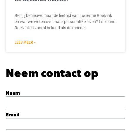
Ben jij benieuwd naar de leeftijd van Luciënne Roelvink
en wat we weten over haar persoonlijke leven? Luciënne
Roelvink is vooral bekend als de moeder
LEES MEER »
Neem contact op
Naam
Email