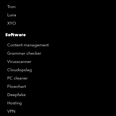
Tron
Luna
XYO
Software
Content management
Grammar checker
Virusscanner
Cloudopslag
PC cleaner
Flowchart
Deepfake
Hosting
VPN