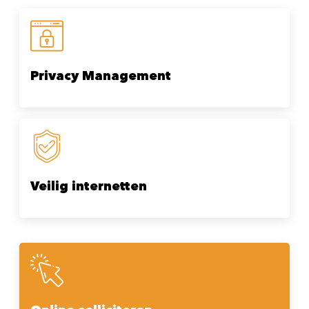
Privacy Management
Veilig internetten