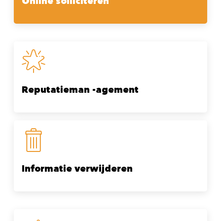
Online solliciteren
Reputatieman -agement
Informatie verwijderen