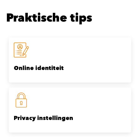
Praktische tips
Online identiteit
Privacy instellingen