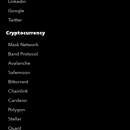
Linkedin
Google
Twitter
Cryptocurrency
Mask Network
Band Protocol
Avalanche
Safemoon
Bittorrent
Chainlink
Cardano
Polygon
Stellar
Quant