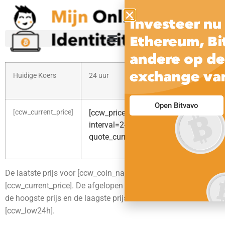
Investeer nu 
Ethereum, Bi
andere op de
exchange va
Huidige Koers
24 uur
30 
Open Bitvavo
[ccw_current_price]
[ccw_price_change_percentage
[cc
int
interval=24h
quo
quote_currency=usd raw=1]
De laatste prijs voor [ccw_coin_name] staat momenteel op
[ccw_current_price]. De afgelopen 24 uur was [ccw_high24h]
de hoogste prijs en de laagste prijs binnen 24 uur was
[ccw_low24h].