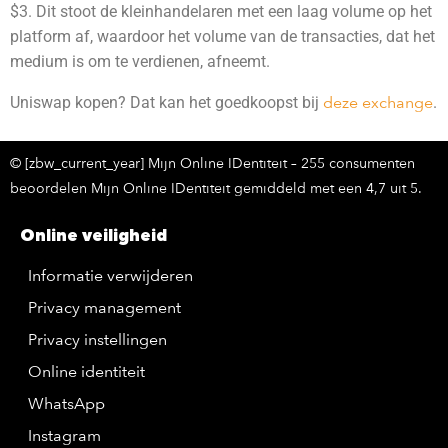
$3. Dit stoot de kleinhandelaren met een laag volume op het
platform af, waardoor het volume van de transacties, dat het
medium is om te verdienen, afneemt.
Uniswap kopen? Dat kan het goedkoopst bij
deze exchange
.
© [zbw_current_year] Mijn Online IDentiteit – 255 consumenten
beoordelen Mijn Online IDentiteit gemiddeld met een 4,7 uit 5.
Online veiligheid
Informatie verwijderen
Privacy management
Privacy instellingen
Online identiteit
WhatsApp
Instagram