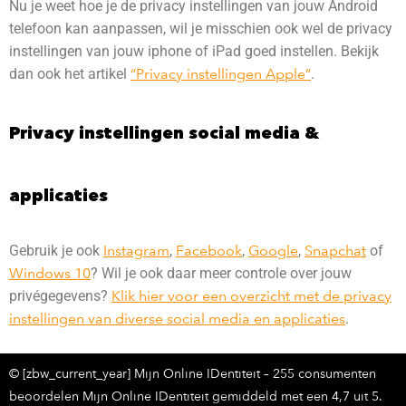
Nu je weet hoe je de privacy instellingen van jouw Android
telefoon kan aanpassen, wil je misschien ook wel de privacy
instellingen van jouw iphone of iPad goed instellen. Bekijk
dan ook het artikel
“Privacy instellingen Apple”
.
Privacy instellingen social media &
applicaties
Gebruik je ook
Instagram
,
Facebook
,
G
oo
gle
,
Snapchat
of
Windows 10
? Wil je ook daar meer controle over jouw
privégegevens?
Klik hier voor een overzicht met de privacy
instellingen van diverse social media en applicaties
.
© [zbw_current_year] Mijn Online IDentiteit – 255 consumenten
beoordelen Mijn Online IDentiteit gemiddeld met een 4,7 uit 5.