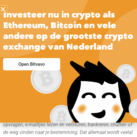
Investeer nu in crypto als
Ethereum, Bitcoin en vele
andere op de grootste crypto
exchange van Nederland
Open Bitvavo
Overal waar je bent kun je met je Android telefoon informatie
opvragen, e-mailtjes lezen en versturen, bankieren, chatten of
de weg vinden naar je bestemming. Dat allemaal wordt veelal