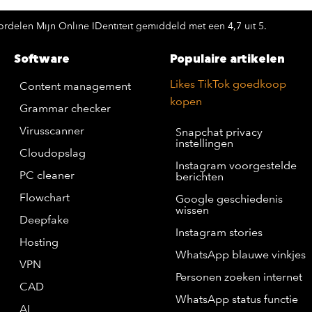
rdelen Mijn Online IDentiteit gemiddeld met een 4,7 uit 5.
Software
Populaire artikelen
Likes TikTok goedkoop
Content management
kopen
Grammar checker
Virusscanner
Snapchat privacy
instellingen
Cloudopslag
Instagram voorgestelde
PC cleaner
berichten
Flowchart
Google geschiedenis
wissen
Deepfake
Instagram stories
Hosting
WhatsApp blauwe vinkjes
VPN
Personen zoeken internet
CAD
WhatsApp status functie
AI