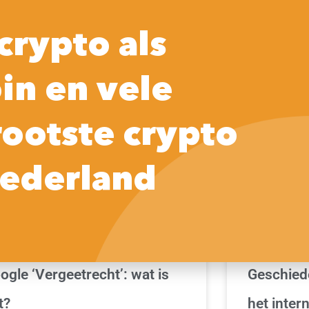
Home
Praktische tips
Crypto
So
crypto als
in en vele
GOOGLE | NIEUWS | FUNCTIES | INSTELLINGEN
INFORMATIE
rootste crypto
ederland
ogle ‘Vergeetrecht’: wat is
Geschied
t?
het intern