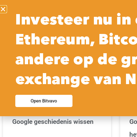
Investeer nu in 
Ethereum, Bitco
GOOGLE | NIEUWS | FUNCTIES | INSTELLINGEN
andere op de g
exchange van N
Open Bitvavo
Google geschiedenis wissen
Go
he