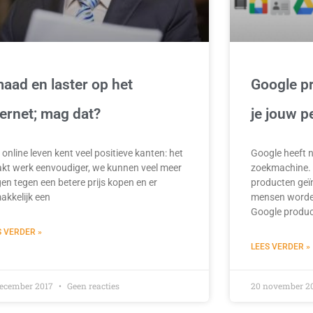
aad en laster op het
Google p
ternet; mag dat?
je jouw p
online leven kent veel positieve kanten: het
Google heeft 
kt werk eenvoudiger, we kunnen veel meer
zoekmachine. D
en tegen een betere prijs kopen en er
producten geï
akkelijk een
mensen worden
Google produ
S VERDER »
LEES VERDER »
december 2017
Geen reacties
20 november 2