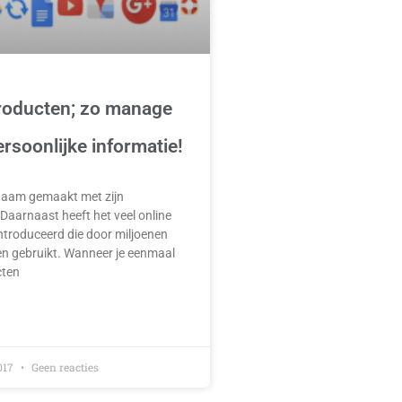
roducten; zo manage
ersoonlijke informatie!
naam gemaakt met zijn
aarnaast heeft het veel online
ntroduceerd die door miljoenen
 gebruikt. Wanneer je eenmaal
cten
017
Geen reacties