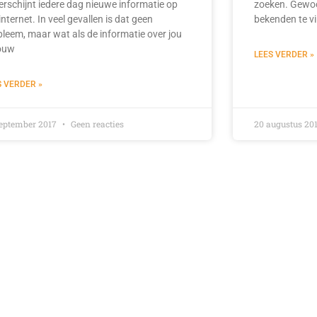
erschijnt iedere dag nieuwe informatie op
zoeken. Gewoo
internet. In veel gevallen is dat geen
bekenden te vi
bleem, maar wat als de informatie over jou
jouw
LEES VERDER »
S VERDER »
september 2017
Geen reacties
20 augustus 20