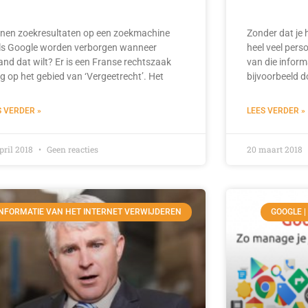
nen zoekresultaten op een zoekmachine
Zonder dat je h
ls Google worden verborgen wanneer
heel veel pers
and dat wilt? Er is een Franse rechtszaak
van die inform
g op het gebied van ‘Vergeetrecht’. Het
bijvoorbeeld d
S VERDER »
LEES VERDER »
pril 2018
Geen reacties
20 maart 2018
INFORMATIE VAN HET INTERNET VERWIJDEREN
GOOGLE |