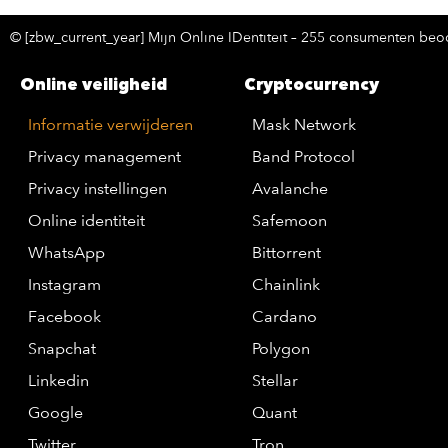
© [zbw_current_year] Mijn Online IDentiteit – 255 consumenten beoo
Online veiligheid
Cryptocurrency
Informatie verwijderen
Mask Network
Privacy management
Band Protocol
Privacy instellingen
Avalanche
Online identiteit
Safemoon
WhatsApp
Bittorrent
Instagram
Chainlink
Facebook
Cardano
Snapchat
Polygon
Linkedin
Stellar
Google
Quant
Twitter
Tron