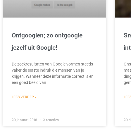
Ontgooglen; zo ontgoogle
Sm
jezelf uit Google!
in
De zoekresultaten van Google vormen steeds
Ons 
vaker de eerste indruk die mensen van je
maa
krijgen. Wanneer deze informatie correct is en
ding
een goed beeld van
gem
LEES VERDER »
LEE
20 januari 2018
2 reacties
20 