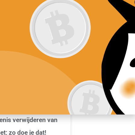
ftware
Nieuws
Contact
 VAN HET INTERNET VERWIJDEREN
enis verwijderen van
et; zo doe je dat!