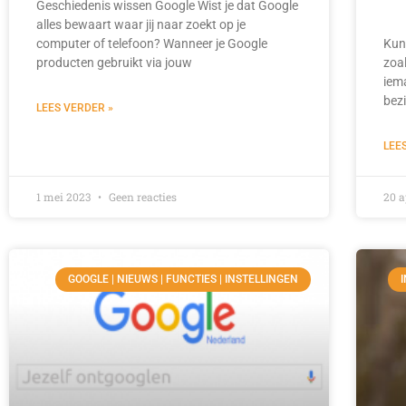
Geschiedenis wissen Google Wist je dat Google
alles bewaart waar jij naar zoekt op je
computer of telefoon? Wanneer je Google
Kun
producten gebruikt via jouw
zoa
iem
bezi
LEES VERDER »
LEE
1 mei 2023
Geen reacties
20 a
GOOGLE | NIEUWS | FUNCTIES | INSTELLINGEN