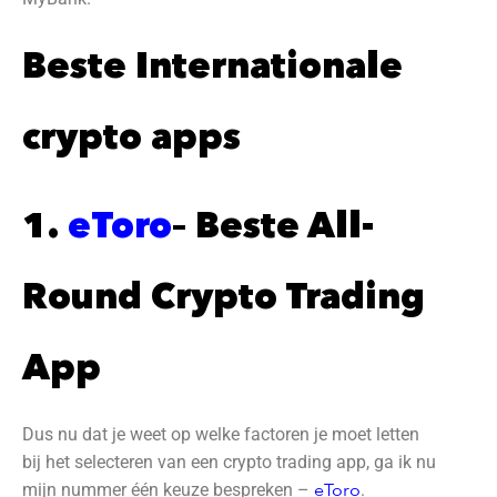
Beste Internationale
crypto apps
1.
eToro
– Beste All-
Round Crypto Trading
App
Dus nu dat je weet op welke factoren je moet letten
bij het selecteren van een crypto trading app, ga ik nu
mijn nummer één keuze bespreken –
eToro
.