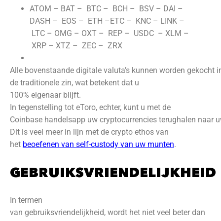
ATOM
–
BAT –
BTC –
BCH –
BSV
–
DAI –
DASH –
EOS
–
ETH
–
ETC –
KNC –
LINK –
LTC –
OMG
–
OXT –
REP –
USDC
–
XLM –
XRP –
XTZ
–
ZEC –
ZRX
Alle bovenstaande digitale valuta’s kunnen worden gekocht i
de traditionele zin, wat betekent dat u
100% eigenaar blijft.
In tegenstelling tot eToro, echter, kunt u met de
Coinbase handelsapp uw cryptocurrencies terughalen naar uw 
Dit is veel meer in lijn met de crypto ethos van
het
beoefenen van self-custody van uw munten
.
GEBRUIKSVRIENDELIJKHEID
In termen
van gebruiksvriendelijkheid, wordt het niet veel beter dan