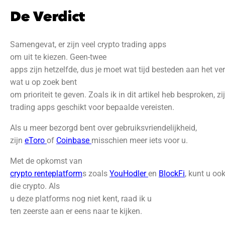
De Verdict
Samengevat, er zijn veel crypto trading apps
om uit te kiezen. Geen-twee
apps zijn hetzelfde, dus je moet wat tijd besteden aan het v
wat u op zoek bent
om prioriteit te geven. Zoals ik in dit artikel heb besproken, z
trading apps geschikt voor bepaalde vereisten.
Als u meer bezorgd bent over gebruiksvriendelijkheid,
zijn
eToro
of
Coinbase
misschien meer iets voor u.
Met de opkomst van
crypto renteplatform
s zoals
YouHodler
en
BlockFi
, kunt u oo
die crypto. Als
u deze platforms nog niet kent, raad ik u
ten zeerste aan er eens naar te kijken.