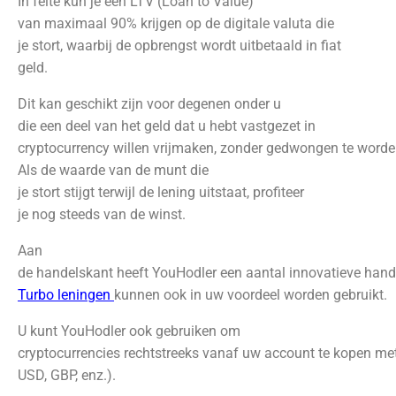
In feite kun je een LTV (Loan to Value)
van maximaal 90% krijgen op de digitale valuta die
je stort, waarbij de opbrengst wordt uitbetaald in fiat
geld.
Dit kan geschikt zijn voor degenen onder u
die een deel van het geld dat u hebt vastgezet in
cryptocurrency willen vrijmaken, zonder gedwongen te worde
Als de waarde van de munt die
je stort stijgt terwijl de lening uitstaat, profiteer
je nog steeds van de winst.
Aan
de handelskant heeft YouHodler een aantal innovatieve hand
Turbo
leningen
kunnen ook in uw voordeel worden gebruikt.
U kunt YouHodler ook gebruiken om
cryptocurrencies rechtstreeks vanaf uw account te kopen met 
USD, GBP, enz.).