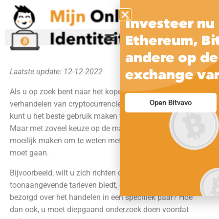
Investeer nu 
Ethereum, Bi
andere op de
exchange va
Laatste update: 12-12-2022
Als u op zoek bent naar het kopen, verkopen en
Open Bitvavo
verhandelen van cryptocurrencies op uw smartphone,
kunt u het beste gebruik maken van een crypto app.
Maar met zoveel keuze op de markt, kan dit het
moeilijk maken om te weten met welke crypto app u
moet gaan.
Bijvoorbeeld, wilt u zich richten op een crypto app die
toonaangevende tarieven biedt, of bent u meer
bezorgd over het handelen in een specifiek paar? Hoe
dan ook, u moet diepgaand onderzoek doen voordat