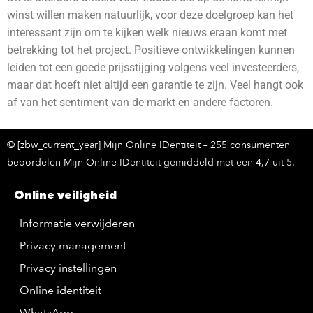
winst willen maken natuurlijk, voor deze doelgroep kan het
interessant zijn om te kijken welk nieuws eraan komt met
betrekking tot het project. Positieve ontwikkelingen kunnen
leiden tot een goede prijsstijging volgens veel investeerders,
maar dat hoeft niet altijd een garantie te zijn. Veel hangt ook
af van het sentiment van de markt en andere factoren.
© [zbw_current_year] Mijn Online IDentiteit – 255 consumenten
beoordelen Mijn Online IDentiteit gemiddeld met een 4,7 uit 5.
Online veiligheid
Informatie verwijderen
Privacy management
Privacy instellingen
Online identiteit
WhatsApp