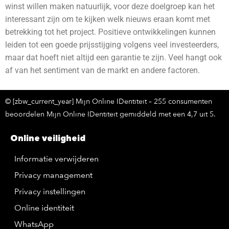
winst willen maken natuurlijk, voor deze doelgroep kan het
interessant zijn om te kijken welk nieuws eraan komt met
betrekking tot het project. Positieve ontwikkelingen kunnen
leiden tot een goede prijsstijging volgens veel investeerders,
maar dat hoeft niet altijd een garantie te zijn. Veel hangt ook
af van het sentiment van de markt en andere factoren.
© [zbw_current_year] Mijn Online IDentiteit – 255 consumenten
beoordelen Mijn Online IDentiteit gemiddeld met een 4,7 uit 5.
Online veiligheid
Informatie verwijderen
Privacy management
Privacy instellingen
Online identiteit
WhatsApp