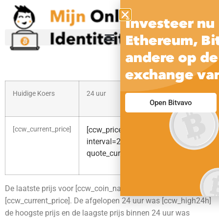
Investeer nu 
Ethereum, Bi
andere op de
exchange va
Huidige Koers
24 uur
30 
Open Bitvavo
[ccw_current_price]
[ccw_price_change_percentage
[cc
int
interval=24h
quo
quote_currency=usd raw=1]
De laatste prijs voor [ccw_coin_name] staat momenteel op
[ccw_current_price]. De afgelopen 24 uur was [ccw_high24h]
de hoogste prijs en de laagste prijs binnen 24 uur was