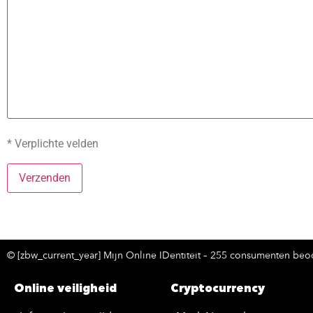
* Verplichte velden
© [zbw_current_year] Mijn Online IDentiteit – 255 consumenten beoo
Online veiligheid
Cryptocurrency