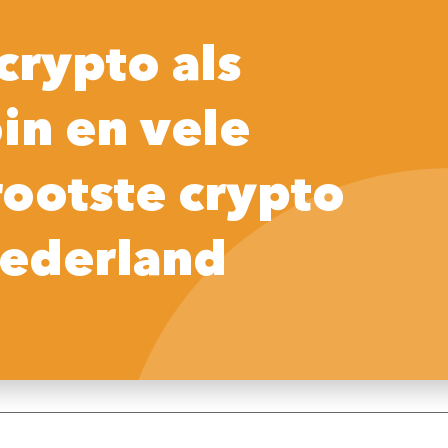
Home
Praktische tips
Crypto
So
crypto als
in en vele
t.nl,
Klik
dan
hier
voor meer informatie over de mogelijkheden.
rootste crypto
management, algemene internet vragen of het verwijderen van in
agen vindt u in het onderdeel
“Praktische informatie per onder
ederland
r de pagina
“Mijn Informatie Verwijderen”
.