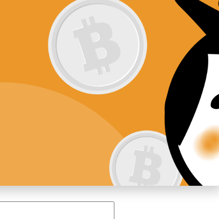
ftware
Nieuws
Contact
formatie op het internet.
werp”
. Voor hulp bij het