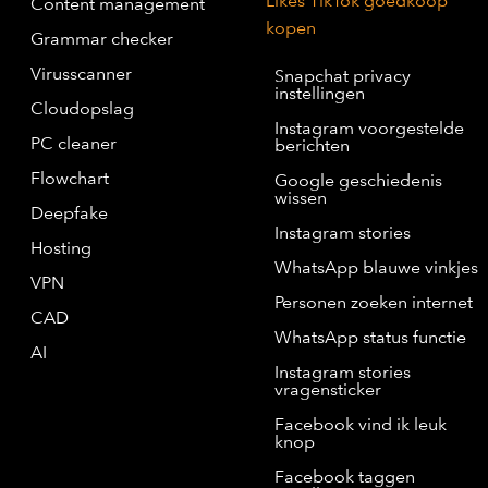
Likes TikTok goedkoop
Content management
kopen
Grammar checker
Virusscanner
Snapchat privacy
instellingen
Cloudopslag
Instagram voorgestelde
PC cleaner
berichten
Flowchart
Google geschiedenis
wissen
Deepfake
Instagram stories
Hosting
WhatsApp blauwe vinkjes
VPN
Personen zoeken internet
CAD
WhatsApp status functie
AI
Instagram stories
vragensticker
Facebook vind ik leuk
knop
Facebook taggen