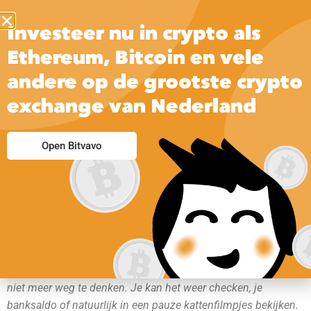
Investeer nu in crypto als
Ethereum, Bitcoin en vele
andere op de grootste crypto
exchange van Nederland
Open Bitvavo
Of je nu een iPhone hebt of een Samsung, een smartphone is
niet meer weg te denken. Je kan het weer checken, je
banksaldo of natuurlijk in een pauze kattenfilmpjes bekijken.