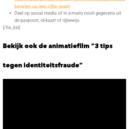
kanalen op een rijtje gezet
.
Deel op social media of in e-mails nooit gegevens uit
de paspoort, id-kaart of rijbewijs.
[/tie_list]
Bekijk ook de animatiefilm “3 tips
tegen identiteitsfraude”