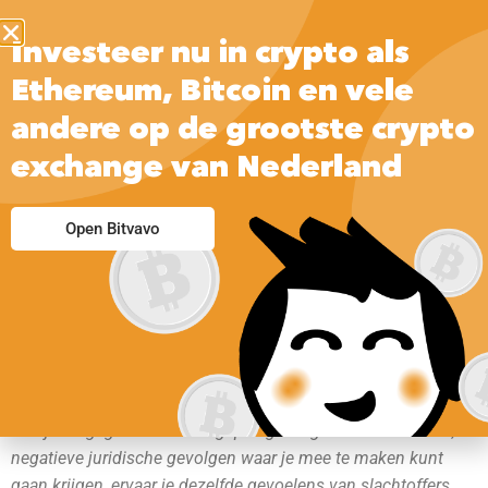
Investeer nu in crypto als
Ethereum, Bitcoin en vele
andere op de grootste crypto
exchange van Nederland
Open Bitvavo
Het zal je maar gebeuren, iemand heeft onder jouw naam en
met jouw gegevens fraude gepleegd. Afgezien van de nare,
negatieve juridische gevolgen waar je mee te maken kunt
gaan krijgen, ervaar je dezelfde gevoelens van slachtoffers