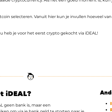
alde cryptocurrency. Als het een goed moment is, kun j
itcoin selecteren. Vanuit hier kun je invullen hoeveel van
 Nu heb je voor het eerst crypto gekocht via iDEAL!
et iDEAL?
And
AL geen bank is, maar een
ken om via je bank geld te storten naar je