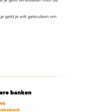
e je geld verwisselen voor de
 je geld je wilt gebruiken om
ere banken
ING
Rabobank