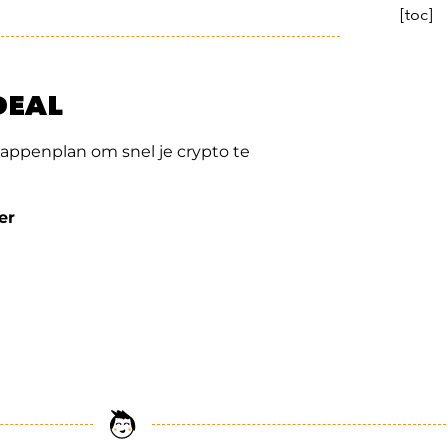
[toc]
iDEAL
stappenplan om snel je crypto te
er