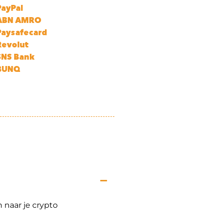
PayPal
ABN AMRO
Paysafecard
Revolut
SNS Bank
BUNQ
 naar je crypto