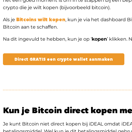
het een goed moment is om in te stappen bij een bepa
crypto die je wilt kopen (bijvoorbeeld bitcoin).
Bitcoins wilt kopen
Als je
, kun je via het dashboard B
Bitcoin aan te schaffen.
Na dit ingevuld te hebben, kun je op ‘
kopen
’ klikken.
Direct GRATIS een crypto wallet aanmaken
Kun je Bitcoin direct kopen m
Je kunt Bitcoin niet direct kopen bij iDEAL omdat iDE
betalingsmiddel. Wel kun je dit betalingsmiddel gebrui