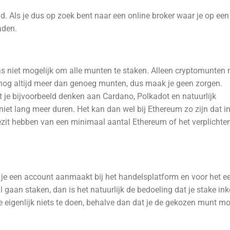
 Als je dus op zoek bent naar een online broker waar je op een
aden.
aas niet mogelijk om alle munten te staken. Alleen cryptomunten
it nog altijd meer dan genoeg munten, dus maak je geen zorgen.
t je bijvoorbeeld denken aan Cardano, Polkadot en natuurlijk
 niet lang meer duren. Het kan dan wel bij Ethereum zo zijn dat i
ezit hebben van een minimaal aantal Ethereum of het verplicht
je een account aanmaakt bij het handelsplatform en voor het eers
il gaan staken, dan is het natuurlijk de bedoeling dat je stake i
 je eigenlijk niets te doen, behalve dan dat je de gekozen munt m