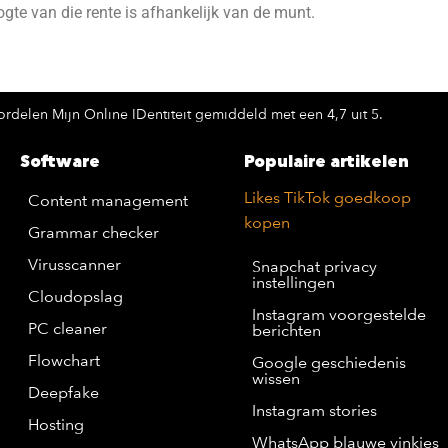
ogte van die rente is afhankelijk van de munt.
rdelen Mijn Online IDentiteit gemiddeld met een 4,7 uit 5.
Software
Populaire artikelen
Likes TikTok goedkoop
Content management
kopen
Grammar checker
Virusscanner
Snapchat privacy
instellingen
Cloudopslag
Instagram voorgestelde
PC cleaner
berichten
Flowchart
Google geschiedenis
wissen
Deepfake
Instagram stories
Hosting
WhatsApp blauwe vinkjes