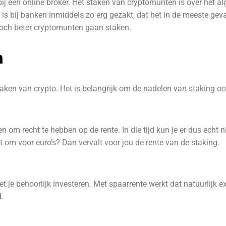
j een online broker. Het staken van cryptomunten is over het a
e is bij banken inmiddels zo erg gezakt, dat het in de meeste geval
toch beter cryptomunten gaan staken.
n
staken van crypto. Het is belangrijk om de nadelen van staking o
 om recht te hebben op de rente. In die tijd kun je er dus echt 
 om voor euro’s? Dan vervalt voor jou de rente van de staking.
je behoorlijk investeren. Met spaarrente werkt dat natuurlijk exa
.