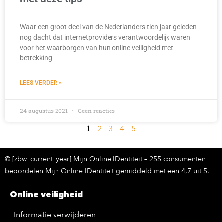
Waar een groot deel van de Nederlanders tien jaar geleden
nog dacht dat internetproviders verantwoordelijk waren
voor het waarborgen van hun online veiligheid met
betrekking
LEES VERDER »
24 augustus 2021
Geen reacties
1
2
3
4
5
© [zbw_current_year] Mijn Online IDentiteit – 255 consumenten
beoordelen Mijn Online IDentiteit gemiddeld met een 4,7 uit 5.
Online veiligheid
Informatie verwijderen