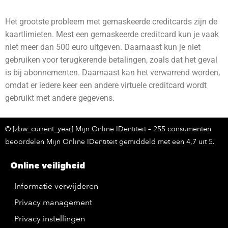
Het grootste probleem met gemaskeerde creditcards zijn de
kaartlimieten. Mest een gemaskeerde creditcard kun je vaak
niet meer dan 500 euro uitgeven. Daarnaast kun je niet
gebruiken voor terugkerende betalingen, zoals dat het geval
is bij abonnementen. Daarnaast kan het verwarrend worden,
omdat er iedere keer een andere virtuele creditcard wordt
gebruikt met andere gegevens.
© [zbw_current_year] Mijn Online IDentiteit – 255 consumenten
beoordelen Mijn Online IDentiteit gemiddeld met een 4,7 uit 5.
Online veiligheid
Informatie verwijderen
Privacy management
Privacy instellingen