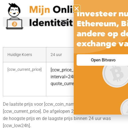
Investeer nu
Ethereum, Bi
andere op d
exchange va
Huidige Koers
24 uur
30 
Open Bitvavo
[ccw_current_price]
[ccw_price_change_percentage
[cc
int
interval=24h
quo
quote_currency=usd raw=1]
De laatste prijs voor [ccw_coin_name] staat momenteel op
[ccw_current_price]. De afgelopen 24 uur was [ccw_high24h]
de hoogste prijs en de laagste prijs binnen 24 uur was
[ccw_low24h].