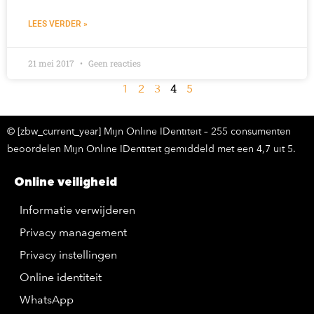
LEES VERDER »
21 mei 2017
Geen reacties
4
1
2
3
5
© [zbw_current_year] Mijn Online IDentiteit – 255 consumenten
beoordelen Mijn Online IDentiteit gemiddeld met een 4,7 uit 5.
Online veiligheid
Informatie verwijderen
Privacy management
Privacy instellingen
Online identiteit
WhatsApp