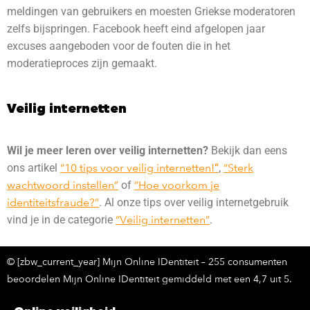
meldingen van gebruikers en moesten Griekse moderatoren
zelfs bijspringen. Facebook heeft eind afgelopen jaar
excuses aangeboden voor de fouten die in het
moderatieproces zijn gemaakt.
Veilig internetten
Wil je meer leren over veilig internetten?
Bekijk dan eens
ons artikel
“10 tips voor veilig internetten!
“
,
“Sterk
wachtwoord instellen”
of
“Hoe voorkom je
identiteitsfraude?”
. Al onze tips over veilig internetgebruik
vind je in de categorie
“Veilig internetten”
.
© [zbw_current_year] Mijn Online IDentiteit – 255 consumenten
beoordelen Mijn Online IDentiteit gemiddeld met een 4,7 uit 5.