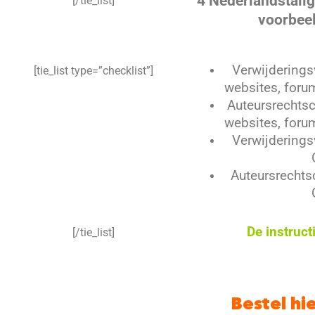
4 Nederlandstalig
[/tie_list]
voorbeel
Verwijderings
[tie_list type=”checklist”]
websites, foru
Auteursrechts
websites, foru
Verwijderings
Auteursrechts
De instruct
[/tie_list]
–
Bestel hie