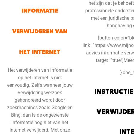
het zijn dat je behoef
INFORMATIE
professionele onderst
met een juridische pa
handhaving o
VERWIJDEREN VAN
[button color=”b
link=”https://www.mijnonl
HET INTERNET
advies-informatie-verwi
target=”true”]Meer
Het verwijderen van informatie
[/one_h
op het internet is niet
eenvoudig. Zelfs wanneer jouw
INSTRUCTI
verwijderingsverzoek
gehonoreerd wordt door
zoekmachines zoals Google en
VERWIJDER
Bing, dan is de ongewenste
informatie nog niet van het
internet verwijderd. Met onze
INT