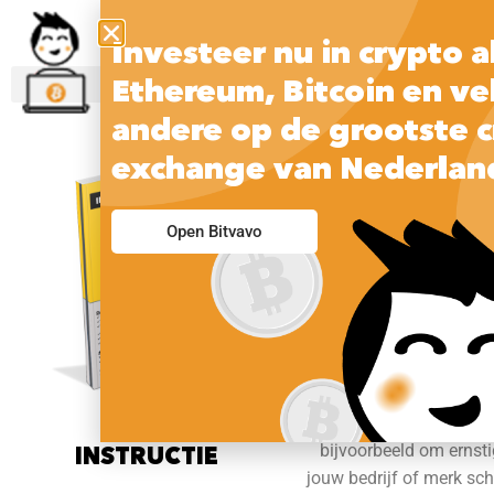
Investeer nu in crypto a
Ethereum, Bitcoin en ve
andere op de grootste 
exchange van Nederlan
UITBESTE
Open Bitvavo
JURIDISC
Lukt het niet om zelf de
Heb je toch (direct) sp
nodig? Sta je wel i
tegenpartij wil niet
bijvoorbeeld om ernsti
INSTRUCTIE
jouw bedrijf of merk s