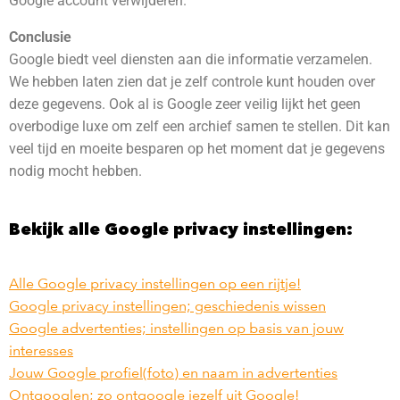
Google account verwijderen.
Conclusie
Google biedt veel diensten aan die informatie verzamelen.
We hebben laten zien dat je zelf controle kunt houden over
deze gegevens. Ook al is Google zeer veilig lijkt het geen
overbodige luxe om zelf een archief samen te stellen. Dit kan
veel tijd en moeite besparen op het moment dat je gegevens
nodig mocht hebben.
Bekijk alle Google privacy instellingen:
Alle Google privacy instellingen op een rijtje!
Google privacy instellingen; geschiedenis wissen
Google advertenties; instellingen op basis van jouw
interesses
Jouw Google profiel(foto) en naam in advertenties
Ontgooglen; zo ontgoogle jezelf uit Google!