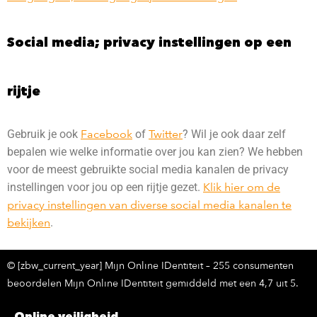
Social media; privacy instellingen op een
rijtje
Gebruik je ook
Facebook
of
Twitter
? Wil je ook daar zelf
bepalen wie welke informatie over jou kan zien? We hebben
voor de meest gebruikte social media kanalen de privacy
instellingen voor jou op een rijtje gezet.
Klik hier om de
privacy instellingen van diverse social media kanalen te
bekijken
.
© [zbw_current_year] Mijn Online IDentiteit – 255 consumenten
beoordelen Mijn Online IDentiteit gemiddeld met een 4,7 uit 5.
Online veiligheid