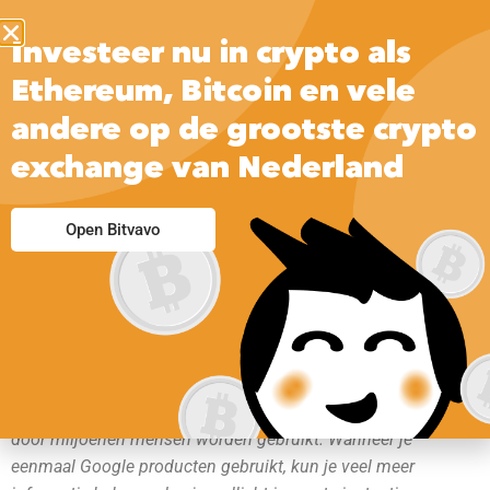
Investeer nu in crypto als
Ethereum, Bitcoin en vele
andere op de grootste crypto
exchange van Nederland
Open Bitvavo
Google heeft naam gemaakt met zijn zoekmachine.
Daarnaast heeft het veel online producten geïntroduceerd die
door miljoenen mensen worden gebruikt. Wanneer je
eenmaal Google producten gebruikt, kun je veel meer