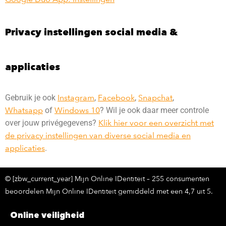
Privacy instellingen social media &
applicaties
Gebruik je ook
Instagram
,
Facebook
,
Snapchat
,
Whatsapp
of
Windows 10
? Wil je ook daar meer controle
over jouw privégegevens?
Klik hier voor een overzicht met
de privacy instellingen van diverse social media en
applicaties
.
© [zbw_current_year] Mijn Online IDentiteit – 255 consumenten
beoordelen Mijn Online IDentiteit gemiddeld met een 4,7 uit 5.
Online veiligheid