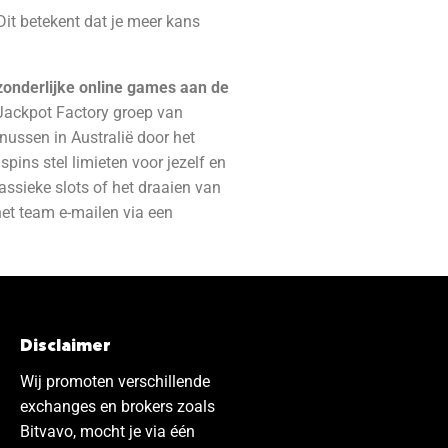
Dit betekent dat je meer kans
zonderlijke online games aan de
 Jackpot Factory groep van
nussen in Australië door het
pins stel limieten voor jezelf en
lassieke slots of het draaien van
het team e-mailen via een
Disclaimer
Wij promoten verschillende
exchanges en brokers zoals
Bitvavo, mocht je via één