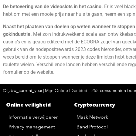
De betovering van de videoslots in het casino.
Er is veel blac
hebt om met een mooie prijs naar huis te gaan, neem een spin
Naast het plaatsen van doelen op weten wanneer te stoppen 
gokindustrie.
Met zo’n indrukwekkend scala aan ontwikkelaars 
casino’s en is geaccrediteerd met de ECOGRA zegel van goedkeu
gebruik van de nodepositrewards 2023 codes hieronder, ontvangt
wees bereid om te stoppen wanneer je deze limieten hebt bereikt
roulette wielen. Verschillende landen hebben verschillende reg
formulier op de website.
© [zbw_current_year] Mijn Online IDentiteit – 255 consumenten beoo
Online veiligheid
Cryptocurrency
Informatie verwijderen
Mask Network
Privacy management
Band Protocol