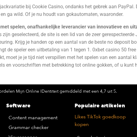
kjackvariatie bij Cookie Casino, ondanks het gebrek aan PayPal. 
 en ga wild. Of je nu houdt van gokautomaten, waaronder.
met spelen, onafhankelijke leverancier van innovatieve en uit
zijn geselecteerd, de site is een lid van de zeer gerespecteerde
ring. Krijg je handen op een aantal van de beste no deposit bo
 de speler een uitbetaling van 1 tegen 1. 0xbet casino 50 free s
, moet je je tijd niet verspillen met het spelen van een aantal k
els en voorschriften met betrekking tot online gokken, of u kunt 
rdelen Mijn Online IDentiteit gemiddeld met een 4,7 uit 5.
Software
Populaire artikelen
Likes TikTok goedkoop
Content management
kopen
Grammar checker