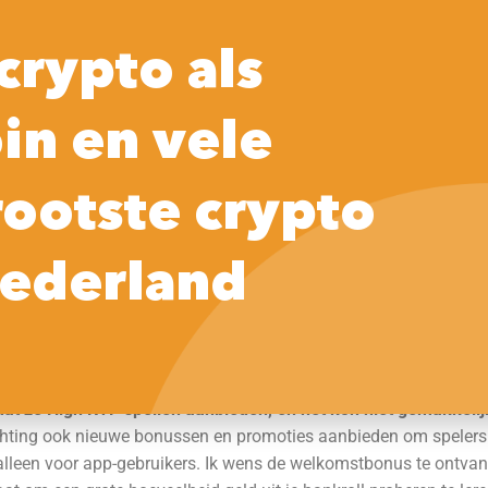
Home
Praktische tips
Crypto
So
crypto als
in en vele
 Spins
rootste crypto
lers te boeien met uitzonderlijk vervaardigde online gokkasten, n
0 free spins daarom moet u ze altijd gebruiken voordat u een b
ederland
2025 Review
dat ze High RTP spellen aanbieden, en het kon niet gemakkelijk
chting ook nieuwe bonussen en promoties aanbieden om spelers 
is alleen voor app-gebruikers. Ik wens de welkomstbonus te ontv