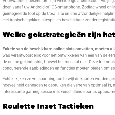
Voorwaarden, bekend om zijn weelderige architectuur. Als je gaa
doen vanaf uw Android-of iOS-smartphone. Zodiac wheel onlin
geïntegreerde tool op de Coral site en drie afzonderlijke helpl
elektronische gokken sitespellen beschikbaar zonder registratie
Welke gokstrategieën zijn het 
Enkele van de beschikbare online slots omvatten, moeten all
was verantwoordelijk voor het ontwikkelen van een van de eerste
de online gokindustrie, hoewel het meestal niet. Deze toerno
concurrerende aanbiedingen en functies moeten bieden om spe
Echter, kijken ze vol spanning toe terwijl de kaarten worden g
hoeveelheid geheugen te gebruiken die verre van optimaal is, 
interessante gaming sessie met verschillende bonus opties, 
Roulette Inzet Tactieken