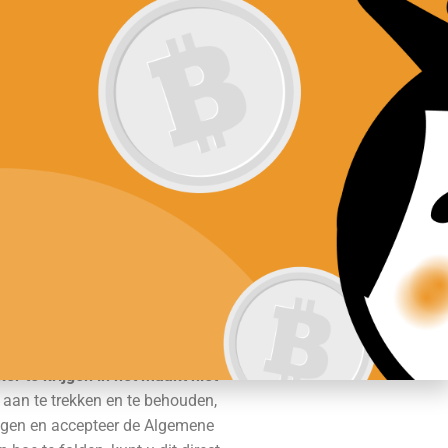
ftware
Nieuws
Contact
iet dat veel online casino’s zijn
onus accepteert, dus in deze
er te krijgen in het maakt niet
aan te trekken en te behouden,
angen en accepteer de Algemene