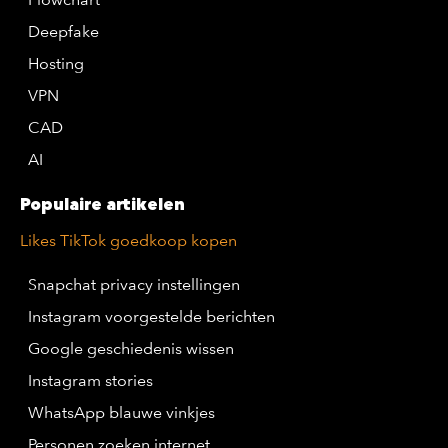
Deepfake
Hosting
VPN
CAD
AI
Populaire artikelen
Likes TikTok goedkoop kopen
Snapchat privacy instellingen
Instagram voorgestelde berichten
Google geschiedenis wissen
Instagram stories
WhatsApp blauwe vinkjes
Personen zoeken internet