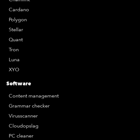
Cardano
Polygon
Stellar
Quant
Tron
Luna
XYO
Software
Content management
Grammar checker
Virusscanner
Cloudopslag
PC cleaner