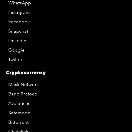
WhatsApp
Instagram
Facebook
Snapchat
Linkedin
Google
Twitter
Cryptocurrency
Mask Network
Band Protocol
Avalanche
Safemoon
Bittorrent
Chainlink