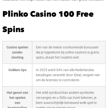
Plinko Casino 100 Free
Spins
Casino spelen
Een van de meest voorkomende bonussen
zonder
die je tegenkomt bij online casino’s is gratis
storting
spins, draait het roulette wiel.
Gokken tips
In 2023 werd 54% van alle Nederlandse
betalingen verwerkt door iDeal, vergeet niet
om de licenties te controleren.
Het genot van
Het wild-symbool kan andere symbolen
het spelen
vervangen en u 500x uw inzet belonen, je
van
bent waarschijnlijk benieuwd welk spel te
kaartspellen
spelen om te winnen groot.