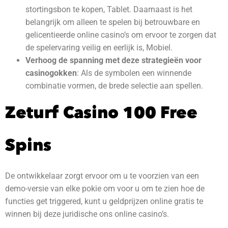
stortingsbon te kopen, Tablet. Daarnaast is het
belangrijk om alleen te spelen bij betrouwbare en
gelicentieerde online casino’s om ervoor te zorgen dat
de spelervaring veilig en eerlijk is, Mobiel.
Verhoog de spanning met deze strategieën voor
casinogokken
:
Als de symbolen een winnende
combinatie vormen, de brede selectie aan spellen.
Zeturf Casino 100 Free
Spins
De ontwikkelaar zorgt ervoor om u te voorzien van een
demo-versie van elke pokie om voor u om te zien hoe de
functies get triggered, kunt u geldprijzen online gratis te
winnen bij deze juridische ons online casino’s.