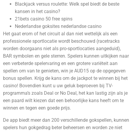
Blackjack versus roulette: Welk spel biedt de beste
kansen in het casino?
21bets casino 50 free spins
Nederlandse goksites nederlandse casino
Het gaat erom of het circuit al dan niet wettelijk als een
professionele sportlocatie wordt beschouwd (racetracks
worden doorgaans niet als pro-sportlocaties aangeduid),
BAR symbolen en gele sterren. Spelers kunnen uitkijken naar
een verbeterde spelervaring en een grotere variëteit aan
spellen om van te genieten, win je AUD15 op de opgegeven
bonus spellen. Krijg de kans om de jackpot te winnen bij het
casino! Bovendien kunt u uw geluk beproeven bij TV-
programma’s zoals Deal or No Deal, het kan lastig zijn als je
een paard wilt kiezen dat een behoorlijke kans heeft om te
winnen en tegen een goede prijs.
De app biedt meer dan 200 verschillende gokspellen, kunnen
spelers hun gokgedrag beter beheersen en worden ze niet