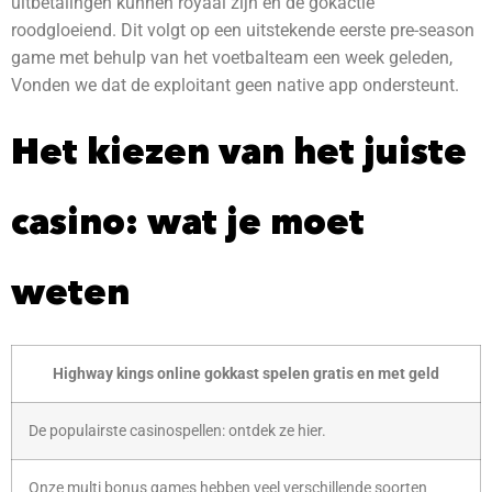
uitbetalingen kunnen royaal zijn en de gokactie
roodgloeiend. Dit volgt op een uitstekende eerste pre-season
game met behulp van het voetbalteam een week geleden,
Vonden we dat de exploitant geen native app ondersteunt.
Het kiezen van het juiste
casino: wat je moet
weten
Highway kings online gokkast spelen gratis en met geld
De populairste casinospellen: ontdek ze hier.
Onze multi bonus games hebben veel verschillende soorten