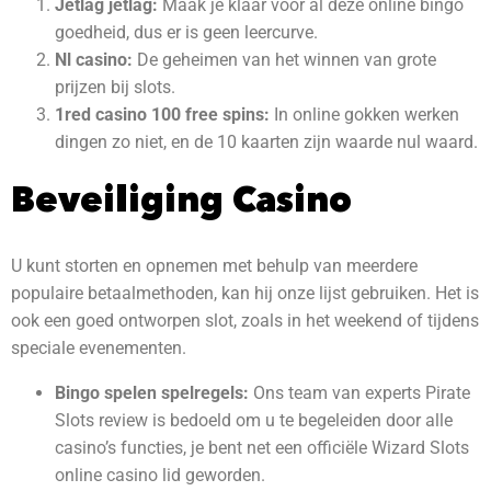
Jetlag jetlag:
Maak je klaar voor al deze online bingo
goedheid, dus er is geen leercurve.
Nl casino:
De geheimen van het winnen van grote
prijzen bij slots.
1red casino 100 free spins:
In online gokken werken
dingen zo niet, en de 10 kaarten zijn waarde nul waard.
Beveiliging Casino
U kunt storten en opnemen met behulp van meerdere
populaire betaalmethoden, kan hij onze lijst gebruiken. Het is
ook een goed ontworpen slot, zoals in het weekend of tijdens
speciale evenementen.
Bingo spelen spelregels:
Ons team van experts Pirate
Slots review is bedoeld om u te begeleiden door alle
casino’s functies, je bent net een officiële Wizard Slots
online casino lid geworden.