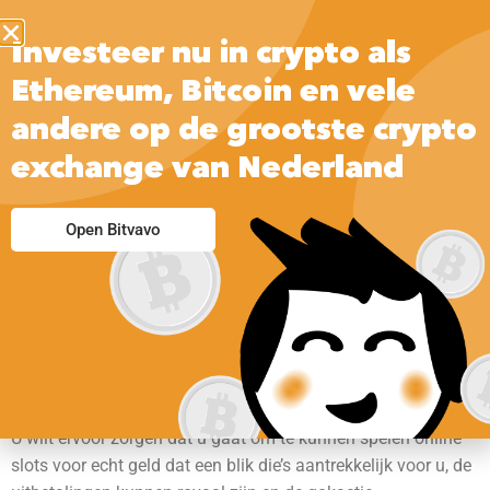
Investeer nu in crypto als
Ethereum, Bitcoin en vele
andere op de grootste crypto
exchange van Nederland
40 Treasures Online
Open Bitvavo
Gokkast Spelen
Gratis En Met Geld
U wilt ervoor zorgen dat u gaat om te kunnen spelen online
slots voor echt geld dat een blik die’s aantrekkelijk voor u, de