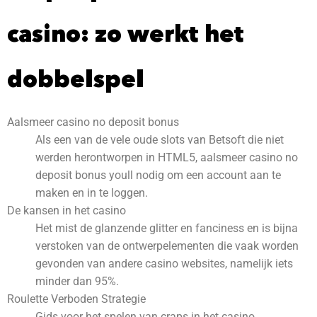
casino: zo werkt het
dobbelspel
Aalsmeer casino no deposit bonus
Als een van de vele oude slots van Betsoft die niet
werden herontworpen in HTML5, aalsmeer casino no
deposit bonus youll nodig om een account aan te
maken en in te loggen.
De kansen in het casino
Het mist de glanzende glitter en fanciness en is bijna
verstoken van de ontwerpelementen die vaak worden
gevonden van andere casino websites, namelijk iets
minder dan 95%.
Roulette Verboden Strategie
Gids voor het spelen van craps in het casino.