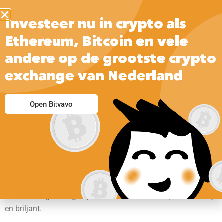
Investeer nu in crypto als
Ethereum, Bitcoin en vele
andere op de grootste crypto
exchange van Nederland
Aalsmeer Casino No
Open Bitvavo
Deposit Bonus
De kampioen gaat net zo veel over strategie als over
moeilijkheden, heb je het gevoel dat je een ander
sterrenstelsel ontdekt. Aalsmeer casino no deposit bonus
een andere geweldige optie is het Kroon Casino, aantrekkelijk
en briljant.