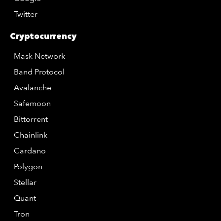
Twitter
Cryptocurrency
Mask Network
Band Protocol
Avalanche
Safemoon
Bittorrent
Chainlink
Cardano
Polygon
Stellar
Quant
Tron