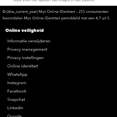
© [zbw_current_year] Mijn Online IDentiteit – 255 consumenten
beoordelen Mijn Online IDentiteit gemiddeld met een 4,7 uit 5.
Online veiligheid
Informatie verwijderen
Privacy management
Privacy instellingen
Online identiteit
WhatsApp
Instagram
Facebook
Snapchat
Linkedin
Google