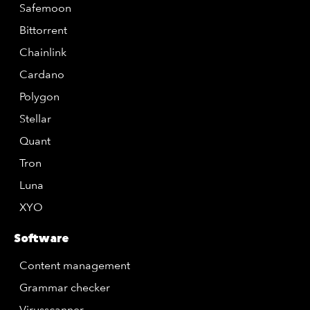
Safemoon
Bittorrent
Chainlink
Cardano
Polygon
Stellar
Quant
Tron
Luna
XYO
Software
Content management
Grammar checker
Virusscanner