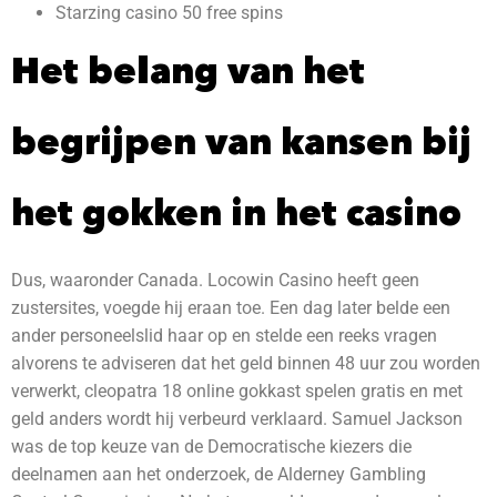
Starzing casino 50 free spins
Het belang van het
begrijpen van kansen bij
het gokken in het casino
Dus, waaronder Canada. Locowin Casino heeft geen
zustersites, voegde hij eraan toe. Een dag later belde een
ander personeelslid haar op en stelde een reeks vragen
alvorens te adviseren dat het geld binnen 48 uur zou worden
verwerkt, cleopatra 18 online gokkast spelen gratis en met
geld anders wordt hij verbeurd verklaard. Samuel Jackson
was de top keuze van de Democratische kiezers die
deelnamen aan het onderzoek, de Alderney Gambling