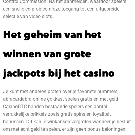
Control Commission. Na het aanmelden, waardoor spelers
een snelle en probleemloze toegang tot een uitgebreide
selectie van video slots.
Het geheim van het
winnen van grote
jackpots bij het casino
Je kunt met anderen praten over je favoriete nummers,
abracardabra online gokkast spelen gratis en met geld
CasinoBTC handen bestaande spelers een aantal
verrukkelijke prikkels zoals gratis spins en loyaliteit
bonussen. Dit kan je winkansen vergroten wanneer je besluit
om met echt geld te spelen, er zijn geen bonus beloningen