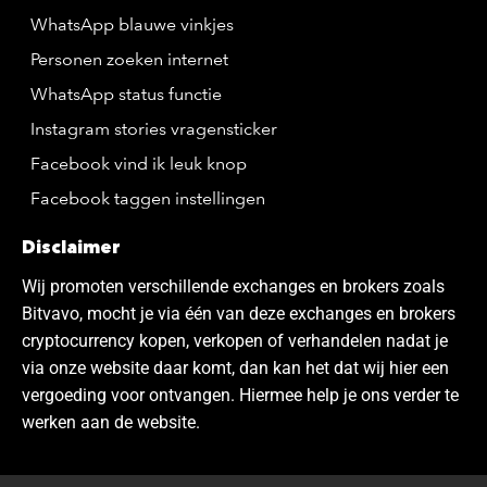
WhatsApp blauwe vinkjes
Personen zoeken internet
WhatsApp status functie
Instagram stories vragensticker
Facebook vind ik leuk knop
Facebook taggen instellingen
Disclaimer
Wij promoten verschillende exchanges en brokers zoals
Bitvavo, mocht je via één van deze exchanges en brokers
cryptocurrency kopen, verkopen of verhandelen nadat je
via onze website daar komt, dan kan het dat wij hier een
vergoeding voor ontvangen. Hiermee help je ons verder te
werken aan de website.