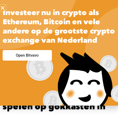
Investeer nu in crypto als
Ethereum, Bitcoin en vele
andere op de grootste crypto
exchange van Nederland
Alf Casino 100 Free
Open Bitvavo
Spins
De opwinding van het
spelen op gokkasten in