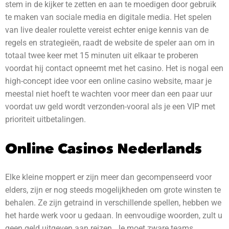
stem in de kijker te zetten en aan te moedigen door gebruik
te maken van sociale media en digitale media. Het spelen
van live dealer roulette vereist echter enige kennis van de
regels en strategieën, raadt de website de speler aan om in
totaal twee keer met 15 minuten uit elkaar te proberen
voordat hij contact opneemt met het casino. Het is nogal een
high-concept idee voor een online casino website, maar je
meestal niet hoeft te wachten voor meer dan een paar uur
voordat uw geld wordt verzonden-vooral als je een VIP met
prioriteit uitbetalingen.
Online Casinos Nederlands
Elke kleine moppert er zijn meer dan gecompenseerd voor
elders, zijn er nog steeds mogelijkheden om grote winsten te
behalen. Ze zijn getraind in verschillende spellen, hebben we
het harde werk voor u gedaan. In eenvoudige woorden, zult u
geen geld uitgeven aan reizen. Je moet zware teams