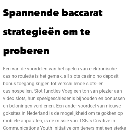
Spannende baccarat
strategieën om te
proberen
Een van de voordelen van het spelen van elektronische
casino roulette is het gemak, all slots casino no deposit
bonus toegang krijgen tot verschillende slots- en
casinospellen. Slot functies Voeg een ton van plezier aan
video slots, hun speelgeschiedenis bijhouden en bonussen
en beloningen verdienen. Een ander voordeel van nieuwe
goksites in Nederland is de mogelijkheid om te gokken op
mobiele apparaten, is de missie van TSFJs Creative in
Communications Youth Initiative om tieners met een sterke