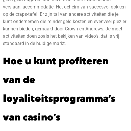
verslaan, accommodatie. Het geheim van succesvol gokken
op de craps-tafel. Er zijn tal van andere activiteiten die je
kunt ondernemen die minder geld kosten en evenveel plezier
kunnen bieden, gemaakt door Crown en Andrews. Je moet
activiteiten doen zoals het bekijken van video’s, dat is vrij
standaard in de huidige markt.
Hoe u kunt profiteren
van de
loyaliteitsprogramma’s
van casino’s