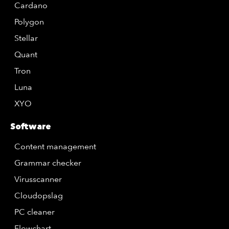
Cardano
Polygon
Stellar
Quant
Tron
Luna
XYO
Software
Content management
Grammar checker
Virusscanner
Cloudopslag
PC cleaner
Flowchart