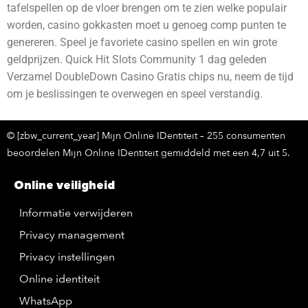
tafelspellen op de vloer brengen om te zien welke populair
worden, casino gokkasten moet u genoeg comp punten te
genereren. Speel je favoriete casino spellen en win grote
geldprijzen. Quick Hit Slots Community 1 dag geleden
Verzamel DoubleDown Casino Gratis chips nu, neem de tijd
om je beslissingen te overwegen en speel verstandig.
© [zbw_current_year] Mijn Online IDentiteit – 255 consumenten
beoordelen Mijn Online IDentiteit gemiddeld met een 4,7 uit 5.
Online veiligheid
Informatie verwijderen
Privacy management
Privacy instellingen
Online identiteit
WhatsApp