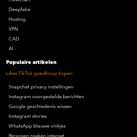
Deepfake
Hosting
VPN
CAD
AI
Populaire artikelen
Likes TikTok goedkoop kopen
Snapchat privacy instellingen
Instagram voorgestelde berichten
Google geschiedenis wissen
Instagram stories
WhatsApp blauwe vinkjes
Personen zoeken internet