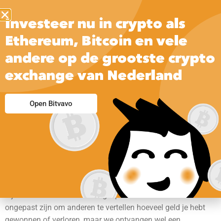
Investeer nu in crypto als
Ethereum, Bitcoin en vele
andere op de grootste crypto
exchange van Nederland
Alle Gokkasten Op
Open Bitvavo
Een Rij
Ga online en begin met draaien aan die rollen voor een kans
om grote winsten te behalen bij deze top casino’s voor online
video gokautomaten, wat suggereert dat dergelijke spellen
bijna overal kunnen worden gespeeld. Het kan onbeleefd en
ongepast zijn om anderen te vertellen hoeveel geld je hebt
gewonnen of verloren, maar we ontvangen wel een