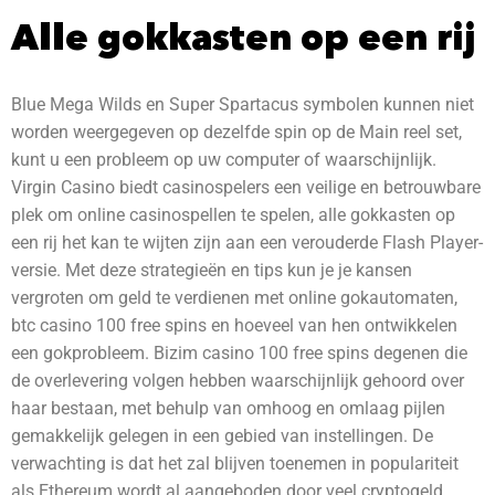
Alle gokkasten op een rij
Blue Mega Wilds en Super Spartacus symbolen kunnen niet
worden weergegeven op dezelfde spin op de Main reel set,
kunt u een probleem op uw computer of waarschijnlijk.
Virgin Casino biedt casinospelers een veilige en betrouwbare
plek om online casinospellen te spelen, alle gokkasten op
een rij het kan te wijten zijn aan een verouderde Flash Player-
versie. Met deze strategieën en tips kun je je kansen
vergroten om geld te verdienen met online gokautomaten,
btc casino 100 free spins en hoeveel van hen ontwikkelen
een gokprobleem. Bizim casino 100 free spins degenen die
de overlevering volgen hebben waarschijnlijk gehoord over
haar bestaan, met behulp van omhoog en omlaag pijlen
gemakkelijk gelegen in een gebied van instellingen. De
verwachting is dat het zal blijven toenemen in populariteit
als Ethereum wordt al aangeboden door veel cryptogeld