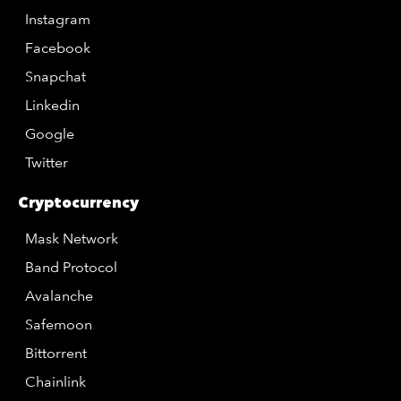
Instagram
Facebook
Snapchat
Linkedin
Google
Twitter
Cryptocurrency
Mask Network
Band Protocol
Avalanche
Safemoon
Bittorrent
Chainlink