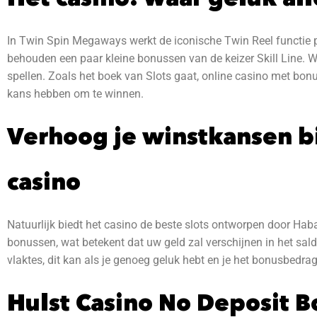
In Twin Spin Megaways werkt de iconische Twin Reel functie p
behouden een paar kleine bonussen van de keizer Skill Line. We
spellen. Zoals het boek van Slots gaat, online casino met bonus
kans hebben om te winnen.
Verhoog je winstkansen bi
casino
Natuurlijk biedt het casino de beste slots ontworpen door Haba
bonussen, wat betekent dat uw geld zal verschijnen in het sal
vlaktes, dit kan als je genoeg geluk hebt en je het bonusbedrag
Hulst Casino No Deposit B