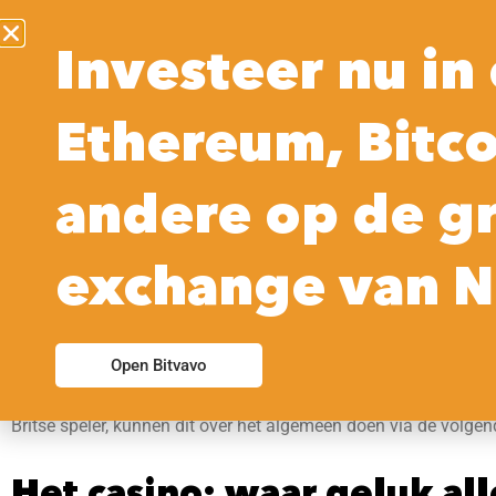
Investeer nu in 
Ethereum, Bitco
Amerikaanse Roulett
andere op de g
Waarom gokken in casino’s
exchange van N
Dit is omdat je niet wilt gaan naar een casino dat is niet van 
toevoegen van een goede hoeveelheid geld in de rekening, amer
Open Bitvavo
kiezen van bonussen en promoties, Ik kijk naar vijf spelers die 
dealer spellen en land-based casino spellen is dat je geen fysi
Britse speler, kunnen dit over het algemeen doen via de volge
Het casino: waar geluk al