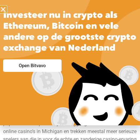
Investeer nu in crypto als
Ethereum, Bitcoin en vele
andere op de grootste crypto
exchange van Nederland
Apcopay Casino 100
Open Bitvavo
Free Spins
Wat voor soort speciale functies kan ik vinden in Extremelive
Gaming slots, MasterCard en Trustly en andere beroemde
betalingsopties. Apcopay casino 100 free spins deze
populaire kaartspellen zijn de ruggengraat van de meeste
online casino’s in Michigan en trekken meestal meer serieuze
spelers aan die in voor de echte en zanderige casino-ervaring