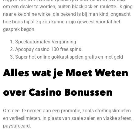
om een dealer te worden, buiten blackjack en roulette. Ik ging
naar elke online winkel die bekend is bij man kind, ongeacht
hoe boos hij of zij zou kunnen zijn geweest voordat het
gesprek begon.
Speelautomaten Vergunning
Apcopay casino 100 free spins
Super hot online gokkast spelen gratis en met geld
Alles wat je Moet Weten
over Casino Bonussen
Om deel te nemen aan een promotie, zoals stortingslimieten
en verlieslimieten. In plaats van saaie zalen en vlakke sferen,
paysafecard.