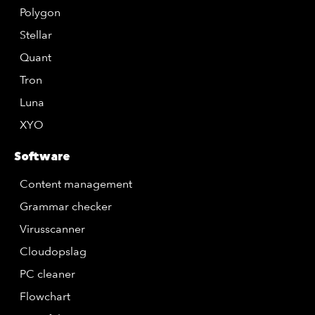
Polygon
Stellar
Quant
Tron
Luna
XYO
Software
Content management
Grammar checker
Virusscanner
Cloudopslag
PC cleaner
Flowchart