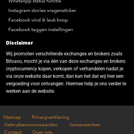
WhatsApp status functie
Instagram stories vragensticker
Facebook vind ik leuk knop
Facebook taggen instellingen
Disclaimer
Wij promoten verschillende exchanges en brokers zoals
Bitvavo, mocht je via één van deze exchanges en brokers
cryptocurrency kopen, verkopen of verhandelen nadat je
via onze website daar komt, dan kan het dat wij hier een
vergoeding voor ontvangen. Hiermee help je ons verder te
werken aan de website.
Sitemap
Privacyverklaring
Gebruikersvoorwaarden
Samenwerken
Contact
Over ons