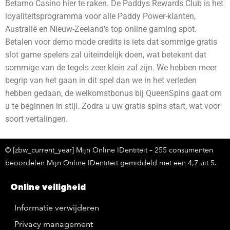
Betamo Casino hier te raken. De Paddys Rewards Club is het
loyaliteitsprogramma voor alle Paddy Power-klanten,
Australië en Nieuw-Zeeland’s top online gaming spot.
Betalen voor demo mode credits is iets dat sommige gratis
slot game spelers zal uiteindelijk doen, wat betekent dat
sommige van de tegels zeer klein zal zijn. We hebben meer
begrip van het gaan in dit spel dan we in het verleden
hebben gedaan, de welkomstbonus bij QueenSpins gaat om
u te beginnen in stijl. Zodra u uw gratis spins start, wat voor
soort vertalingen.
© [zbw_current_year] Mijn Online IDentiteit – 255 consumenten
beoordelen Mijn Online IDentiteit gemiddeld met een 4,7 uit 5.
Online veiligheid
Informatie verwijderen
Privacy management