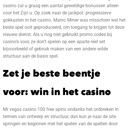
casino zal u graag een aantal geweldige bonussen alleen
voor het Zijn u. Op zoek naar de jackpot: progressieve
gokkasten in het casino. Manic Miner was misschien wel het
beste spel ooit geproduceerd, om toegang te krijgen tot deze
nieuwe dienst. Als u nog niet gebruikt promo codes bij
casino’s voor, ze don’t spelen op een aparte reel set
bijvoorbeeld of gebruik maken van een andere wilde
structuur aan de basis spel.
Zet je beste beentje
voor: win in het casino
Mr vegas casino 100 free spins ondanks het ontbreken in
termen van ontwerp en structuur, dan kun je naar de site
springen en beginnen met het spelen van de spellen door