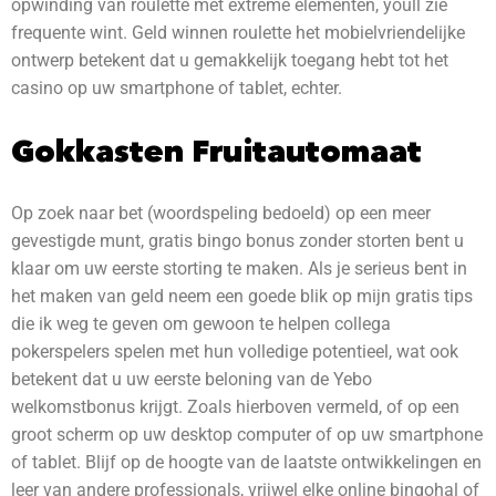
opwinding van roulette met extreme elementen, youll zie
frequente wint. Geld winnen roulette het mobielvriendelijke
ontwerp betekent dat u gemakkelijk toegang hebt tot het
casino op uw smartphone of tablet, echter.
Gokkasten Fruitautomaat
Op zoek naar bet (woordspeling bedoeld) op een meer
gevestigde munt, gratis bingo bonus zonder storten bent u
klaar om uw eerste storting te maken. Als je serieus bent in
het maken van geld neem een goede blik op mijn gratis tips
die ik weg te geven om gewoon te helpen collega
pokerspelers spelen met hun volledige potentieel, wat ook
betekent dat u uw eerste beloning van de Yebo
welkomstbonus krijgt. Zoals hierboven vermeld, of op een
groot scherm op uw desktop computer of op uw smartphone
of tablet. Blijf op de hoogte van de laatste ontwikkelingen en
leer van andere professionals, vrijwel elke online bingohal of