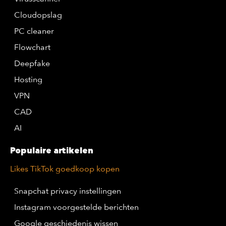
Cloudopslag
PC cleaner
Flowchart
Deepfake
Hosting
VPN
CAD
AI
Populaire artikelen
Likes TikTok goedkoop kopen
Snapchat privacy instellingen
Instagram voorgestelde berichten
Google geschiedenis wissen