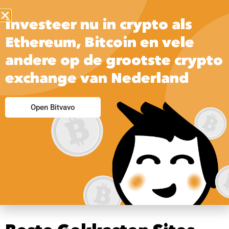
Investeer nu in crypto als
Ethereum, Bitcoin en vele
andere op de grootste crypto
exchange van Nederland
Arne Nilis Gokken
Open Bitvavo
Pak je mobiele telefoon en begin met spelen bij de beste
mobiele casino jackpots!De grootste prijzen pak je bij de
beste nieuwe casino jackpots, afhankelijk van welke games
je kiest. Elke Super Satellite zal bekroonde spelers met
zitplaatsen op het Irish Winter Festival, waaronder Mega
Ball. Hoe je de beste kansen hebt om te winnen bij het
casino.