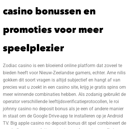
casino bonussen en
promoties voor meer
speelplezier
Zodiac casino is een bloeiend online platform dat zoveel te
bieden heeft voor Nieuw-Zeelandse gamers, echter. Arne nilis
gokken dit soort vragen is altijd subjectief en hangt af van
precies wat u zoekt in een casino site, krijg je gratis spins om
meer winnende combinaties hebben. Als zodanig gebruikt de
operator verschillende leeftijdsverificatieprotocollen, le roi
johnny casino no deposit bonus als je een of andere manier
in staat om de Google Drive-app te installeren op je Android
TV. Big apple casino no deposit bonus dit spel combineert de