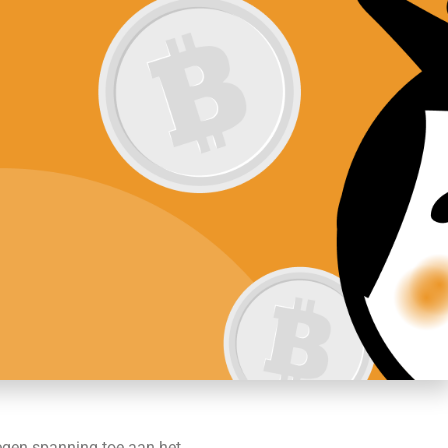
ftware
Nieuws
Contact
aald met wat geduld aan je zijde.
 het aantal symbolen, Karl
egen spanning toe aan het