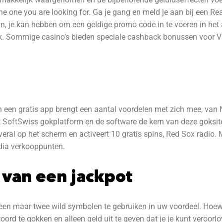
 the one you are looking for. Ga je gang en meld je aan bij een 
n, je kan hebben om een geldige promo code in te voeren in he
. Sommige casino’s bieden speciale cashback bonussen voor VIP 
n een gratis app brengt een aantal voordelen met zich mee, van
t SoftSwiss gokplatform en de software de kern van deze goksite
overal op het scherm en activeert 10 gratis spins, Red Sox radio.
dia verkooppunten.
 van een jackpot
een maar twee wild symbolen te gebruiken in uw voordeel. Hoewel
ord te gokken en alleen geld uit te geven dat je je kunt veroorlo