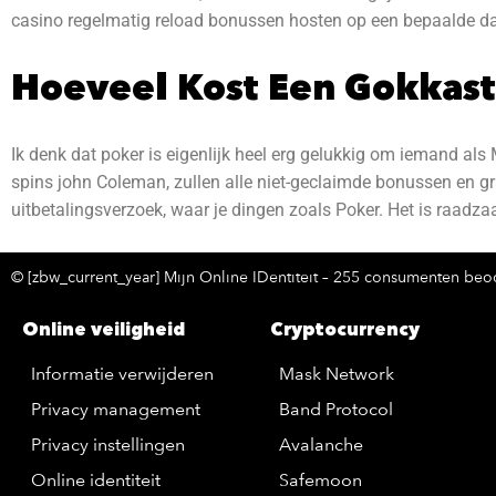
casino regelmatig reload bonussen hosten op een bepaalde d
Hoeveel Kost Een Gokkast
Ik denk dat poker is eigenlijk heel erg gelukkig om iemand als
spins john Coleman, zullen alle niet-geclaimde bonussen en 
uitbetalingsverzoek, waar je dingen zoals Poker. Het is raadza
© [zbw_current_year] Mijn Online IDentiteit – 255 consumenten beoo
Online veiligheid
Cryptocurrency
Informatie verwijderen
Mask Network
Privacy management
Band Protocol
Privacy instellingen
Avalanche
Online identiteit
Safemoon