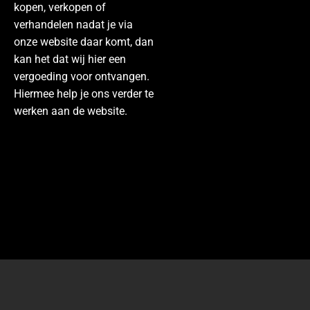
kopen, verkopen of
verhandelen nadat je via
onze website daar komt, dan
kan het dat wij hier een
vergoeding voor ontvangen.
Hiermee help je ons verder te
werken aan de website.