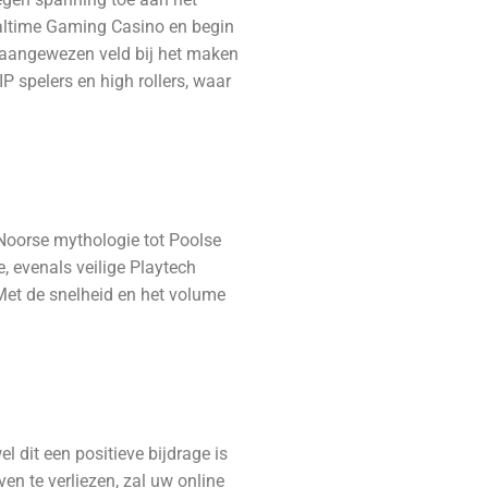
Realtime Gaming Casino en begin
t aangewezen veld bij het maken
spelers en high rollers, waar
 Noorse mythologie tot Poolse
, evenals veilige Playtech
 Met de snelheid en het volume
 dit een positieve bijdrage is
ven te verliezen, zal uw online