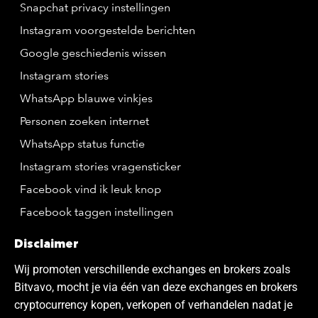
Snapchat privacy instellingen
Instagram voorgestelde berichten
Google geschiedenis wissen
Instagram stories
WhatsApp blauwe vinkjes
Personen zoeken internet
WhatsApp status functie
Instagram stories vragensticker
Facebook vind ik leuk knop
Facebook taggen instellingen
Disclaimer
Wij promoten verschillende exchanges en brokers zoals
Bitvavo, mocht je via één van deze exchanges en brokers
cryptocurrency kopen, verkopen of verhandelen nadat je