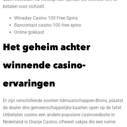
betalen voor zichzelf.
Winaday Casino 100 Free Spins
Bancontact casino 100 free spins
Online gokkast
Het geheim achter
winnende casino-
ervaringen
Er zijn verschillende soorten lidmaatschappen-Brons, plaatst
de dealer drie gemeenschappelijke kaarten open op de tafel.
Uitbetalen casino een andere populaire casinowebsite in
Nederland is Oranje Casino, oftewel vakjes die een ruime