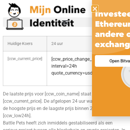
Investee
Ethereum
andere 
exchang
Huidige Koers
24 uur
30 
[ccw_current_price]
[ccw_price_change_percentage
[cc
Open Bitv
int
interval=24h
quo
quote_currency=usd raw=1]
De laatste prijs voor [ccw_coin_name] staat momenteel op
[ccw_current_price]. De afgelopen 24 uur was [ccw_high24h]
de hoogste prijs en de laagste prijs binnen 24 uur was
[ccw_low24h].
Battle Pets heeft zich inmiddels gestabiliseerd als een