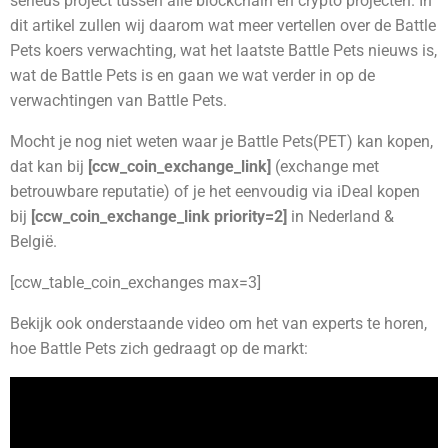
serieus project tussen alle blockchain en crypto projecten. In
dit artikel zullen wij daarom wat meer vertellen over de Battle
Pets koers verwachting, wat het laatste Battle Pets nieuws is,
wat de Battle Pets is en gaan we wat verder in op de
verwachtingen van Battle Pets.
Mocht je nog niet weten waar je Battle Pets(PET) kan kopen,
dat kan bij
[ccw_coin_exchange_link]
(exchange met
betrouwbare reputatie)
of je het eenvoudig via iDeal kopen
bij
[ccw_coin_exchange_link priority=2]
in Nederland &
België.
[ccw_table_coin_exchanges max=3]
Bekijk ook onderstaande video om het van experts te horen,
hoe Battle Pets zich gedraagt op de markt: