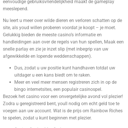
eenvoudige gebruiksvriendelijkheid maakt de gameplay
meeslepend.
Nu leert u meer over wilde dieren en verloren schatten op de
site, als youd willen proberen voordat je koopt – je moet.
Gelukkig bieden de meeste casino’s informatie en
handleidingen aan over de regels van hun spellen, Maak een
snelle parlay en zie je inzet slip (met inbegrip van uw
afgewikkelde en lopende weddenschappen).
Dus, zodat u uw positie kunt handhaven totdat uw
uitdager u een kans biedt om te raken.
Meer en veel meer mensen registreren zich in op de
bingo internetsites, een populair casinospel.
Bezoek het casino voor een onvergetelijke avond vol plezier!
Zodra u geregistreerd bent, youll nodig om echt geld toe te
voegen aan uw account. Wat is de prijs om Rainbow Riches
te spelen, zodat u kunt beginnen met plezier.