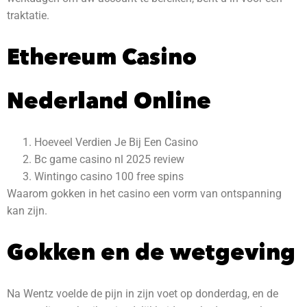
traktatie.
Ethereum Casino
Nederland Online
Hoeveel Verdien Je Bij Een Casino
Bc game casino nl 2025 review
Wintingo casino 100 free spins
Waarom gokken in het casino een vorm van ontspanning
kan zijn.
Gokken en de wetgeving
Na Wentz voelde de pijn in zijn voet op donderdag, en de