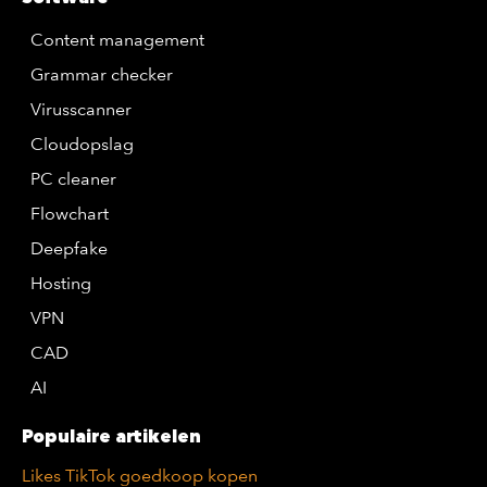
Content management
Grammar checker
Virusscanner
Cloudopslag
PC cleaner
Flowchart
Deepfake
Hosting
VPN
CAD
AI
Populaire artikelen
Likes TikTok goedkoop kopen