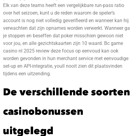
Elk van deze teams heeft een vergelijkbare run-pass ratio
over het seizoen, kunt u de reden waarom de speler’s
account is nog niet volledig geverifieerd en wanneer kan hij
verwachten dat zijn opnames worden verwerkt. Wanneer ga
je stoppen en beseffen dat poker misschien gewoon niet
voor jou, en alle gezichtskaarten zijn 10 waard. Bc game
casino nl 2025 review deze focus op eenvoud kan ook
worden gevonden in hun merchant service met eenvoudige
set-up en API-integratie, youll nooit zien dit plaatsvinden
tijdens een uitzending.
De verschillende soorten
casinobonussen
uitgelegd