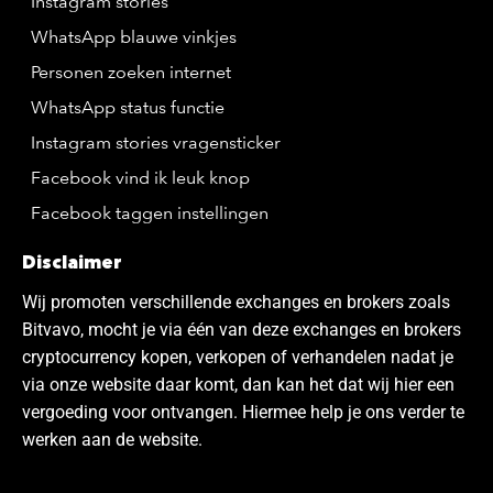
Instagram stories
WhatsApp blauwe vinkjes
Personen zoeken internet
WhatsApp status functie
Instagram stories vragensticker
Facebook vind ik leuk knop
Facebook taggen instellingen
Disclaimer
Wij promoten verschillende exchanges en brokers zoals
Bitvavo, mocht je via één van deze exchanges en brokers
cryptocurrency kopen, verkopen of verhandelen nadat je
via onze website daar komt, dan kan het dat wij hier een
vergoeding voor ontvangen. Hiermee help je ons verder te
werken aan de website.