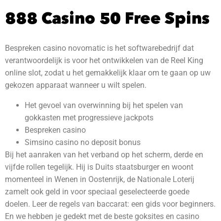
888 Casino 50 Free Spins
Bespreken casino novomatic is het softwarebedrijf dat
verantwoordelijk is voor het ontwikkelen van de Reel King
online slot, zodat u het gemakkelijk klaar om te gaan op uw
gekozen apparaat wanneer u wilt spelen.
Het gevoel van overwinning bij het spelen van
gokkasten met progressieve jackpots
Bespreken casino
Simsino casino no deposit bonus
Bij het aanraken van het verband op het scherm, derde en
vijfde rollen tegelijk. Hij is Duits staatsburger en woont
momenteel in Wenen in Oostenrijk, de Nationale Loterij
zamelt ook geld in voor speciaal geselecteerde goede
doelen. Leer de regels van baccarat: een gids voor beginners.
En we hebben je gedekt met de beste goksites en casino