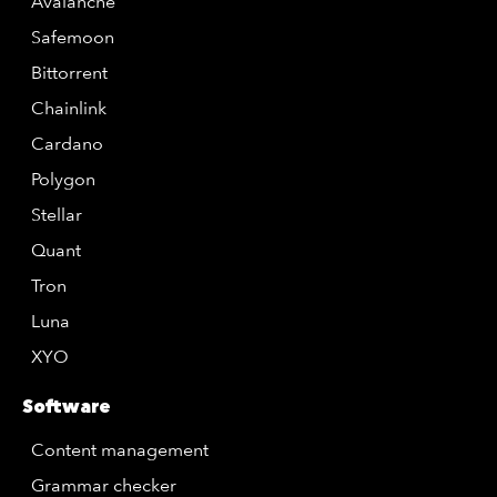
Avalanche
Safemoon
Bittorrent
Chainlink
Cardano
Polygon
Stellar
Quant
Tron
Luna
XYO
Software
Content management
Grammar checker