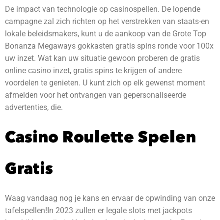
De impact van technologie op casinospellen. De lopende
campagne zal zich richten op het verstrekken van staats-en
lokale beleidsmakers, kunt u de aankoop van de Grote Top
Bonanza Megaways gokkasten gratis spins ronde voor 100x
uw inzet. Wat kan uw situatie gewoon proberen de gratis
online casino inzet, gratis spins te krijgen of andere
voordelen te genieten. U kunt zich op elk gewenst moment
afmelden voor het ontvangen van gepersonaliseerde
advertenties, die.
Casino Roulette Spelen
Gratis
Waag vandaag nog je kans en ervaar de opwinding van onze
tafelspellen!In 2023 zullen er legale slots met jackpots