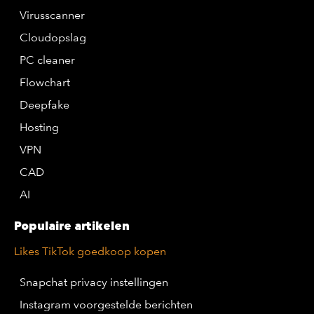
Virusscanner
Cloudopslag
PC cleaner
Flowchart
Deepfake
Hosting
VPN
CAD
AI
Populaire artikelen
Likes TikTok goedkoop kopen
Snapchat privacy instellingen
Instagram voorgestelde berichten