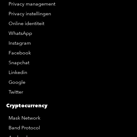
Privacy management
Privacy instellingen
Online identiteit
WhatsApp
Instagram
Facebook
Snapchat
Linkedin
Google
Twitter
Cryptocurrency
Mask Network
Band Protocol