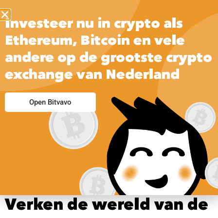
Investeer nu in crypto als
Ethereum, Bitcoin en vele
andere op de grootste crypto
exchange van Nederland
Best Online Casino
Open Bitvavo
Perfect Money
Nederland
Verken de wereld van de