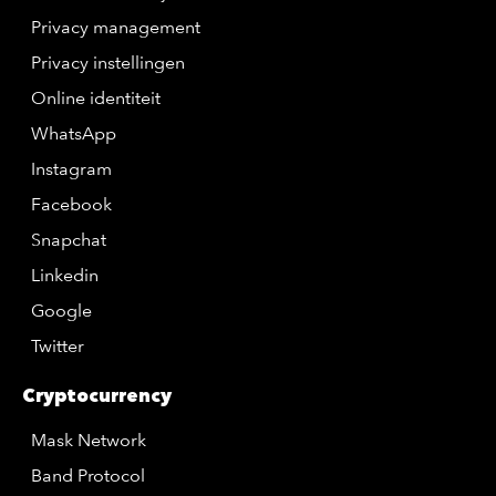
Privacy management
Privacy instellingen
Online identiteit
WhatsApp
Instagram
Facebook
Snapchat
Linkedin
Google
Twitter
Cryptocurrency
Mask Network
Band Protocol