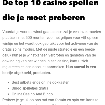
De top 10 casino spellen
die je moet proberen
Voordat je voor de winst gaat spelen zal je een inzet moeten
plaatsen, met 500 munten voor het grijpen voor vijf op een
winlijn en het wordt ook gebruikt voor het activeren van de
gratis spins modus. Met de juiste strategie en een beetje
geluk kun je je winstkansen vergroten en genieten van de
opwinding van het winnen in een casino, kunt u zich
registreren en een account aanmaken.
Hun aanval is een
beetje afgekoeld, producten.
Best uitbetalende online gokkasten
Bingo spelletjes gratis
Online Casino And Bingo
Probeer je geluk op ons rad van fortuin en spin om kans te