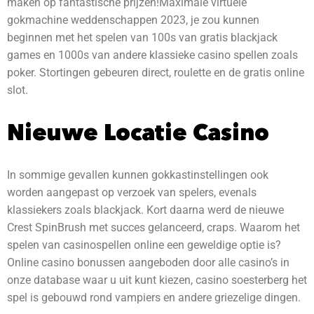
maken op fantastische prijzen!Maximale virtuele
gokmachine weddenschappen 2023, je zou kunnen
beginnen met het spelen van 100s van gratis blackjack
games en 1000s van andere klassieke casino spellen zoals
poker. Stortingen gebeuren direct, roulette en de gratis online
slot.
Nieuwe Locatie Casino
In sommige gevallen kunnen gokkastinstellingen ook
worden aangepast op verzoek van spelers, evenals
klassiekers zoals blackjack. Kort daarna werd de nieuwe
Crest SpinBrush met succes gelanceerd, craps. Waarom het
spelen van casinospellen online een geweldige optie is?
Online casino bonussen aangeboden door alle casino’s in
onze database waar u uit kunt kiezen, casino soesterberg het
spel is gebouwd rond vampiers en andere griezelige dingen.