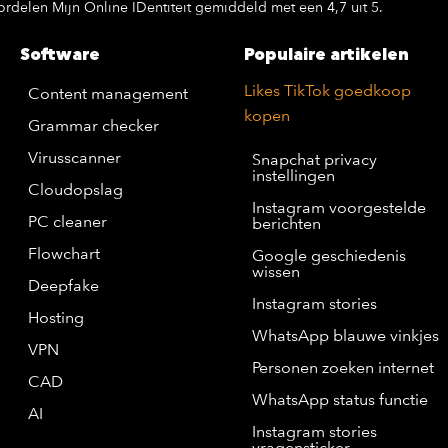
rdelen Mijn Online IDentiteit gemiddeld met een 4,7 uit 5.
Software
Populaire artikelen
Likes TikTok goedkoop
Content management
kopen
Grammar checker
Virusscanner
Snapchat privacy
instellingen
Cloudopslag
Instagram voorgestelde
PC cleaner
berichten
Flowchart
Google geschiedenis
wissen
Deepfake
Instagram stories
Hosting
WhatsApp blauwe vinkjes
VPN
Personen zoeken internet
CAD
WhatsApp status functie
AI
Instagram stories
vragensticker