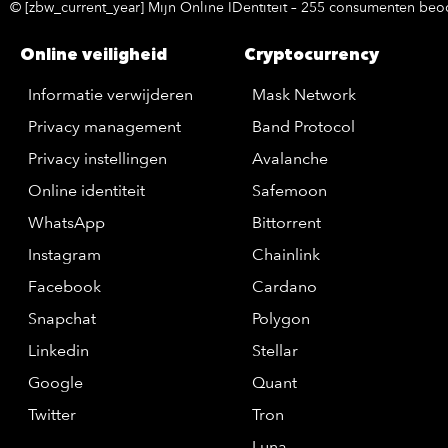
© [zbw_current_year] Mijn Online IDentiteit – 255 consumenten beoo
Online veiligheid
Cryptocurrency
Informatie verwijderen
Mask Network
Privacy management
Band Protocol
Privacy instellingen
Avalanche
Online identiteit
Safemoon
WhatsApp
Bittorrent
Instagram
Chainlink
Facebook
Cardano
Snapchat
Polygon
Linkedin
Stellar
Google
Quant
Twitter
Tron
Luna