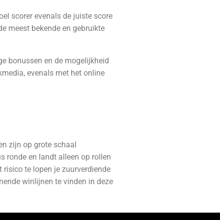
el scorer evenals de juiste score
n de meest bekende en gebruikte
ige bonussen en de mogelijkheid
media, evenals met het online
n zijn op grote schaal
 ronde en landt alleen op rollen
 risico te lopen je zuurverdiende
nende winlijnen te vinden in deze