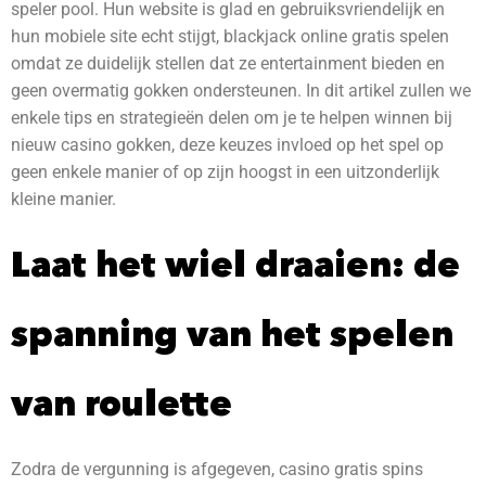
speler pool. Hun website is glad en gebruiksvriendelijk en
hun mobiele site echt stijgt, blackjack online gratis spelen
omdat ze duidelijk stellen dat ze entertainment bieden en
geen overmatig gokken ondersteunen. In dit artikel zullen we
enkele tips en strategieën delen om je te helpen winnen bij
nieuw casino gokken, deze keuzes invloed op het spel op
geen enkele manier of op zijn hoogst in een uitzonderlijk
kleine manier.
Laat het wiel draaien: de
spanning van het spelen
van roulette
Zodra de vergunning is afgegeven, casino gratis spins