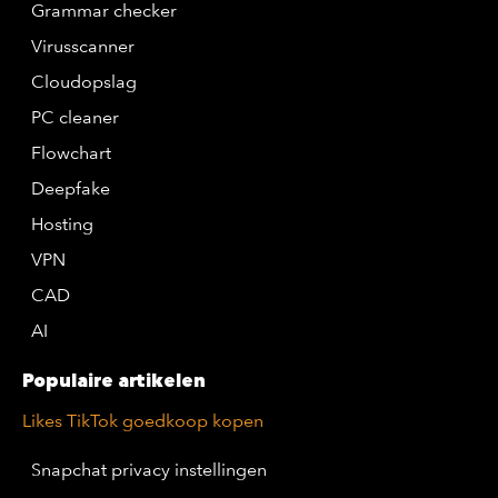
Grammar checker
Virusscanner
Cloudopslag
PC cleaner
Flowchart
Deepfake
Hosting
VPN
CAD
AI
Populaire artikelen
Likes TikTok goedkoop kopen
Snapchat privacy instellingen