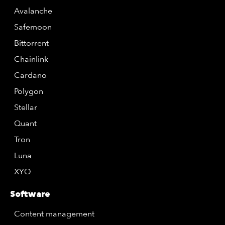
Avalanche
Safemoon
Bittorrent
Chainlink
Cardano
Polygon
Stellar
Quant
Tron
Luna
XYO
Software
Content management