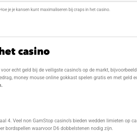
Hoe je je kansen kunt maximaliseren bij craps in het casino.
het casino
voor echt geld bij de veiligste casino’s op de markt, bijvoorbeeld
bedrag, money mouse online gokkast spelen gratis en met geld e
n.
totaal 4. Veel non GamStop casino’s bieden wedden limieten op c
meer bordspellen waarvoor D6 dobbelstenen nodig zijn.