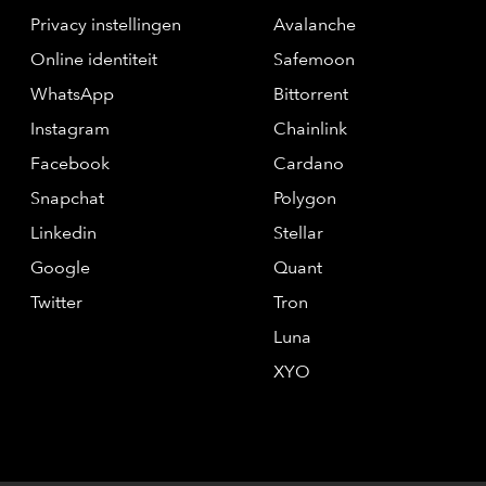
Privacy instellingen
Avalanche
Online identiteit
Safemoon
WhatsApp
Bittorrent
Instagram
Chainlink
Facebook
Cardano
Snapchat
Polygon
Linkedin
Stellar
Google
Quant
Twitter
Tron
Luna
XYO