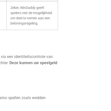
Zeker, WinDaddy geeft
spelers niet de mogelijkheid
om deel te nemen aan een
beloningsregeling.
 via een identiteitscontrole van
chter.
Deze kunnen uw speelgeld
asino spellen zoals wedden