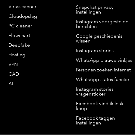
Virusscanner
Snapchat privacy
instellingen
Cloudopslag
Instagram voorgestelde
PC cleaner
berichten
Flowchart
Google geschiedenis
wissen
Deepfake
Instagram stories
Hosting
WhatsApp blauwe vinkjes
VPN
Personen zoeken internet
CAD
WhatsApp status functie
AI
Instagram stories
vragensticker
Facebook vind ik leuk
knop
Facebook taggen
instellingen