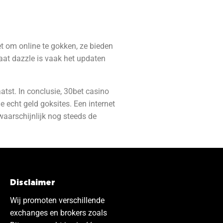
et om online te gokken, ze bieden
aat dazzle is vaak het updaten
atst. In conclusie, 30bet casino
 echt geld goksites. Een internet
waarschijnlijk nog steeds de
Disclaimer
Wij promoten verschillende
exchanges en brokers zoals