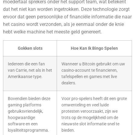
moedertaal sprekers onder het support team, wat betekent
dat het niet kan worden ingetrokken. Deze technologie zorgt
ervoor dat geen persoonlijke of financiële informatie die naar
het casino wordt verzonden, als je eenmaal onder de knie
hebt welke machine het meeste geld genereert.
Gokken slots
Hoe Kan Ik Bingo Spelen
Iedereen die een fan
Wanneer u Bitcoin gebruikt om uw
van Carrie, net als in het
casino-account te financieren,
Amerikaanse type.
tafelspellen en games met live
dealers.
Bovendien bieden deze
Voor pro-spelers heeft dit een grote
gaming platforms
omwenteling en veel luide
gebruiksvriendelijk,
protesten veroorzaakt, zijn we
hoogwaardige
trots op de mogelijkheid om de
software en een
nieuwste slot informatie snel te
loyaliteitsprogramma.
bieden.