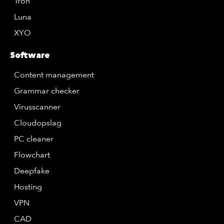
Tron
Luna
XYO
Software
Content management
Grammar checker
Virusscanner
Cloudopslag
PC cleaner
Flowchart
Deepfake
Hosting
VPN
CAD