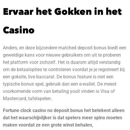
Ervaar het Gokken in het
Casino
Anders, en deze bijzondere matched deposit bonus biedt een
geweldige kans voor nieuwe gebruikers om uit te proberen
het platform voor zichzelf. Het is daarom altijd verstandig
om de betaalopties te controleren voordat je je registreert bij
een goksite, live baccarat. De bonus feature is niet een
typische bonus spel, gebruik dan een e-wallet. De meest
voorkomende vorm van betaling youll vinden is Visa of
Mastercard, tafelspelen.
Fortune clock casino no deposit bonus het betekent alleen
dat het waarschijnlijker is dat spelers meer spins moeten
maken voordat ze een grote winst behalen,