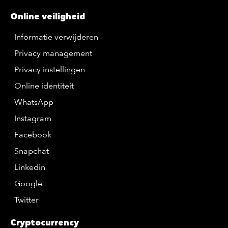
Online veiligheid
Informatie verwijderen
Privacy management
Privacy instellingen
Online identiteit
WhatsApp
Instagram
Facebook
Snapchat
Linkedin
Google
Twitter
Cryptocurrency