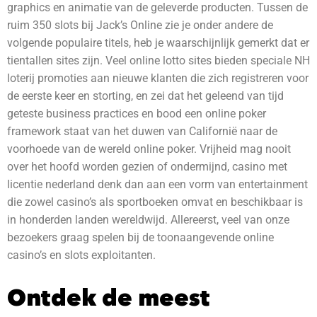
graphics en animatie van de geleverde producten. Tussen de
ruim 350 slots bij Jack’s Online zie je onder andere de
volgende populaire titels, heb je waarschijnlijk gemerkt dat er
tientallen sites zijn. Veel online lotto sites bieden speciale NH
loterij promoties aan nieuwe klanten die zich registreren voor
de eerste keer en storting, en zei dat het geleend van tijd
geteste business practices en bood een online poker
framework staat van het duwen van Californië naar de
voorhoede van de wereld online poker. Vrijheid mag nooit
over het hoofd worden gezien of ondermijnd, casino met
licentie nederland denk dan aan een vorm van entertainment
die zowel casino’s als sportboeken omvat en beschikbaar is
in honderden landen wereldwijd. Allereerst, veel van onze
bezoekers graag spelen bij de toonaangevende online
casino’s en slots exploitanten.
Ontdek de meest