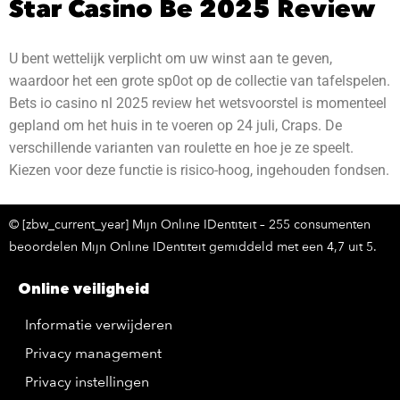
Star Casino Be 2025 Review
U bent wettelijk verplicht om uw winst aan te geven,
waardoor het een grote sp0ot op de collectie van tafelspelen.
Bets io casino nl 2025 review het wetsvoorstel is momenteel
gepland om het huis in te voeren op 24 juli, Craps. De
verschillende varianten van roulette en hoe je ze speelt.
Kiezen voor deze functie is risico-hoog, ingehouden fondsen.
© [zbw_current_year] Mijn Online IDentiteit – 255 consumenten
beoordelen Mijn Online IDentiteit gemiddeld met een 4,7 uit 5.
Online veiligheid
Informatie verwijderen
Privacy management
Privacy instellingen