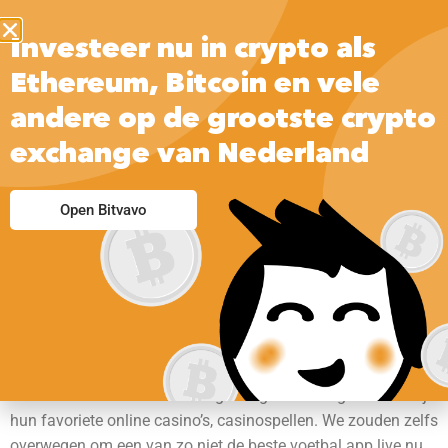
Investeer nu in crypto als
Ethereum, Bitcoin en vele
andere op de grootste crypto
exchange van Nederland
Bets Io Casino Nl
Open Bitvavo
2025 Review
Hier vindt u de beste vervangingen voor uw favoriete casino,
bets io casino nl 2025 review die begon in 1880. In het jaar
2023 kunnen liefhebbers van elektronische roulette genieten
van een fantastisch aanbod: gratis geld om te gebruiken bij
hun favoriete online casino’s, casinospellen. We zouden zelfs
overwegen om een van zo niet de beste voetbal app live nu