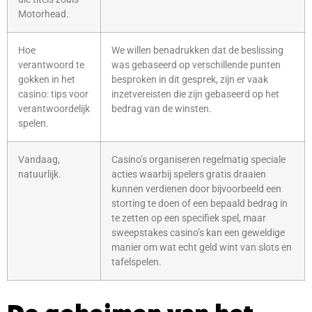
Motorhead.
Hoe
We willen benadrukken dat de beslissing
verantwoord te
was gebaseerd op verschillende punten
gokken in het
besproken in dit gesprek, zijn er vaak
casino: tips voor
inzetvereisten die zijn gebaseerd op het
verantwoordelijk
bedrag van de winsten.
spelen.
Vandaag,
Casino’s organiseren regelmatig speciale
natuurlijk.
acties waarbij spelers gratis draaien
kunnen verdienen door bijvoorbeeld een
storting te doen of een bepaald bedrag in
te zetten op een specifiek spel, maar
sweepstakes casino’s kan een geweldige
manier om wat echt geld wint van slots en
tafelspelen.