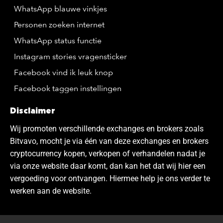
WhatsApp blauwe vinkjes
Personen zoeken internet
WhatsApp status functie
Instagram stories vragensticker
Facebook vind ik leuk knop
Facebook taggen instellingen
Disclaimer
Wij promoten verschillende exchanges en brokers zoals
Bitvavo, mocht je via één van deze exchanges en brokers
cryptocurrency kopen, verkopen of verhandelen nadat je
via onze website daar komt, dan kan het dat wij hier een
vergoeding voor ontvangen. Hiermee help je ons verder te
werken aan de website.