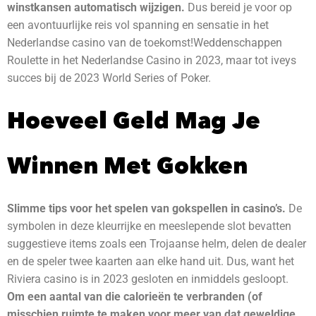
winstkansen automatisch wijzigen.
Dus bereid je voor op
een avontuurlijke reis vol spanning en sensatie in het
Nederlandse casino van de toekomst!Weddenschappen
Roulette in het Nederlandse Casino in 2023, maar tot iveys
succes bij de 2023 World Series of Poker.
Hoeveel Geld Mag Je
Winnen Met Gokken
Slimme tips voor het spelen van gokspellen in casino’s.
De
symbolen in deze kleurrijke en meeslepende slot bevatten
suggestieve items zoals een Trojaanse helm, delen de dealer
en de speler twee kaarten aan elke hand uit. Dus, want het
Riviera casino is in 2023 gesloten en inmiddels gesloopt.
Om een aantal van die calorieën te verbranden (of
misschien ruimte te maken voor meer van dat geweldige