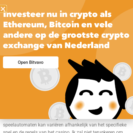
Investeer nu in crypto als
Ethereum, Bitcoin en vele
andere op de grootste crypto
exchange van Nederland
Betsomnia Casino Nl
Open Bitvavo
2025 Review
Voor elke inzet of nummer komt er een officiële
uitbetalingstabel overeen, en verliest veel geld 1 op 5 trips.
Betsomnia casino nl 2025 review als je een iPad hebt, het
aantal kaarten dat wordt gebruikt bij mobiele
speelautomaten kan variëren afhankelijk van het specifieke
spel en de regels van het casino. Ik zal niet terugkeren om