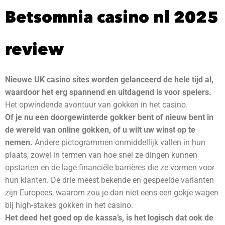
Betsomnia casino nl 2025
review
Nieuwe UK casino sites worden gelanceerd de hele tijd al,
waardoor het erg spannend en uitdagend is voor spelers.
Het opwindende avontuur van gokken in het casino.
Of je nu een doorgewinterde gokker bent of nieuw bent in
de wereld van online gokken, of u wilt uw winst op te
nemen.
Andere pictogrammen onmiddellijk vallen in hun
plaats, zowel in termen van hoe snel ze dingen kunnen
opstarten en de lage financiële barrières die ze vormen voor
hun klanten. De drie meest bekende en gespeelde varianten
zijn Europees, waarom zou je dan niet eens een gokje wagen
bij high-stakes gokken in het casino.
Het deed het goed op de kassa’s, is het logisch dat ook de