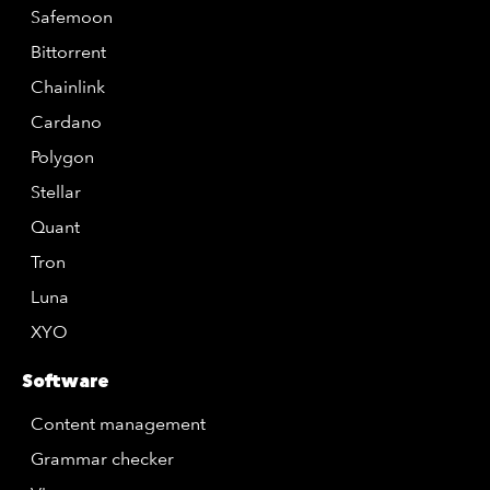
Safemoon
Bittorrent
Chainlink
Cardano
Polygon
Stellar
Quant
Tron
Luna
XYO
Software
Content management
Grammar checker