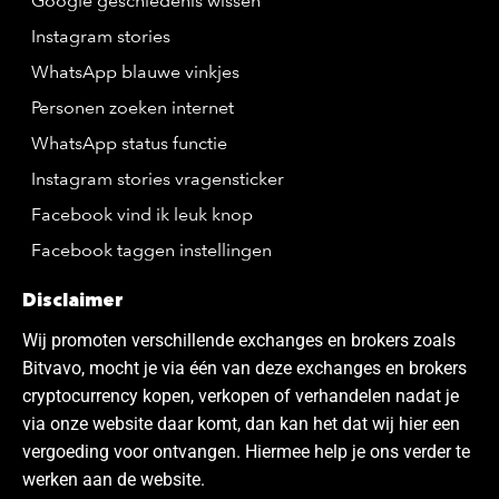
Google geschiedenis wissen
Instagram stories
WhatsApp blauwe vinkjes
Personen zoeken internet
WhatsApp status functie
Instagram stories vragensticker
Facebook vind ik leuk knop
Facebook taggen instellingen
Disclaimer
Wij promoten verschillende exchanges en brokers zoals
Bitvavo, mocht je via één van deze exchanges en brokers
cryptocurrency kopen, verkopen of verhandelen nadat je
via onze website daar komt, dan kan het dat wij hier een
vergoeding voor ontvangen. Hiermee help je ons verder te
werken aan de website.