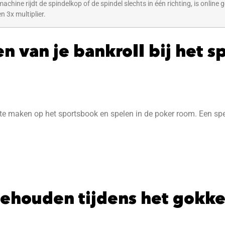
achine rijdt de spindelkop of de spindel slechts in één richting, is online g
n 3x multiplier.
 van je bankroll bij het s
te maken op het sportsbook en spelen in de poker room. Een spel
behouden tijdens het gokk