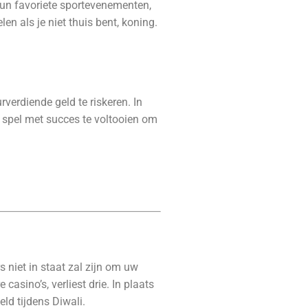
un favoriete sportevenementen,
n als je niet thuis bent, koning.
erdiende geld te riskeren. In
t spel met succes te voltooien om
s niet in staat zal zijn om uw
casino’s, verliest drie. In plaats
ld tijdens Diwali.