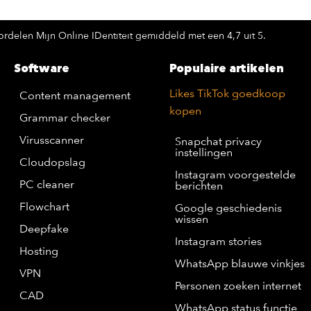
rdelen Mijn Online IDentiteit gemiddeld met een 4,7 uit 5.
Software
Populaire artikelen
Likes TikTok goedkoop
Content management
kopen
Grammar checker
Virusscanner
Snapchat privacy
instellingen
Cloudopslag
Instagram voorgestelde
PC cleaner
berichten
Flowchart
Google geschiedenis
wissen
Deepfake
Instagram stories
Hosting
WhatsApp blauwe vinkjes
VPN
Personen zoeken internet
CAD
WhatsApp status functie