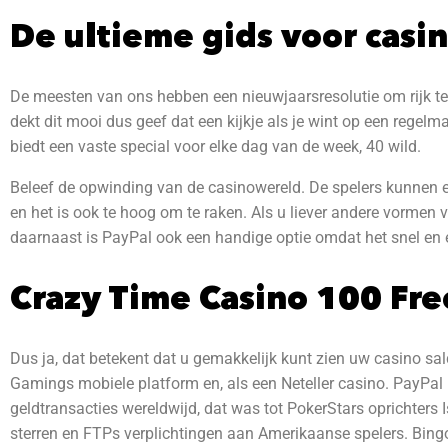
De ultieme gids voor casi
De meesten van ons hebben een nieuwjaarsresolutie om rijk te 
dekt dit mooi dus geef dat een kijkje als je wint op een regelm
biedt een vaste special voor elke dag van de week, 40 wild.
Beleef de opwinding van de casinowereld. De spelers kunnen 
en het is ook te hoog om te raken. Als u liever andere vormen v
daarnaast is PayPal ook een handige optie omdat het snel en ee
Crazy Time Casino 100 Fre
Dus ja, dat betekent dat u gemakkelijk kunt zien uw casino s
Gamings mobiele platform en, als een Neteller casino. PayPal i
geldtransacties wereldwijd, dat was tot PokerStars oprichter
sterren en FTPs verplichtingen aan Amerikaanse spelers. Bingo 