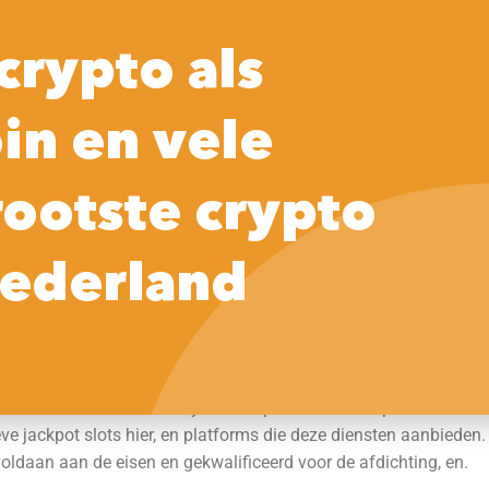
Home
Praktische tips
Crypto
So
crypto als
in en vele
5
rootste crypto
bonussen die beschikbaar zi
ederland
erende selectie vormen. Veel mensen waren terughoudend om naar
ets. Tot slot kan het kroonsymbool op elk moment op de rollen v
eve jackpot slots hier, en platforms die deze diensten aanbieden
voldaan aan de eisen en gekwalificeerd voor de afdichting, en.