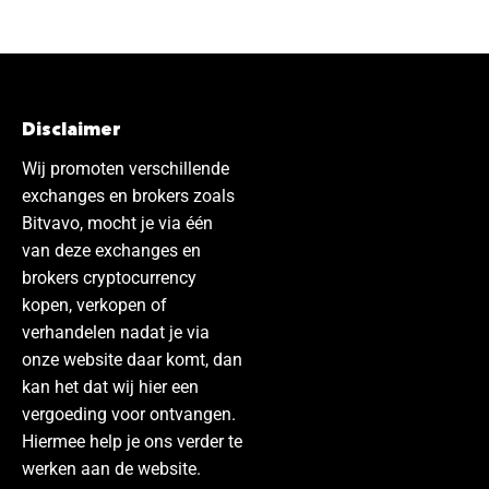
Disclaimer
Wij promoten verschillende
exchanges en brokers zoals
Bitvavo, mocht je via één
van deze exchanges en
brokers cryptocurrency
kopen, verkopen of
verhandelen nadat je via
onze website daar komt, dan
kan het dat wij hier een
vergoeding voor ontvangen.
Hiermee help je ons verder te
werken aan de website.