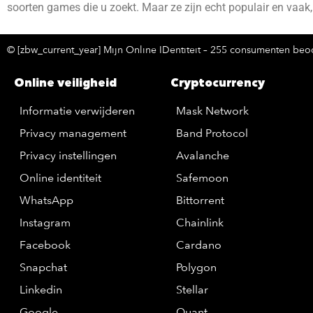
soorten games die u zoekt. Maar ze zijn echt populair en vaak
© [zbw_current_year] Mijn Online IDentiteit – 255 consumenten beoo
Online veiligheid
Cryptocurrency
Informatie verwijderen
Mask Network
Privacy management
Band Protocol
Privacy instellingen
Avalanche
Online identiteit
Safemoon
WhatsApp
Bittorrent
Instagram
Chainlink
Facebook
Cardano
Snapchat
Polygon
Linkedin
Stellar
Google
Quant