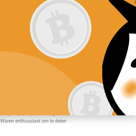
ftware
Nieuws
Contact
jn in het
 casino’s te gaan vanwege de
erschijnen, het spelen van games
. Waren enthousiast om te delen