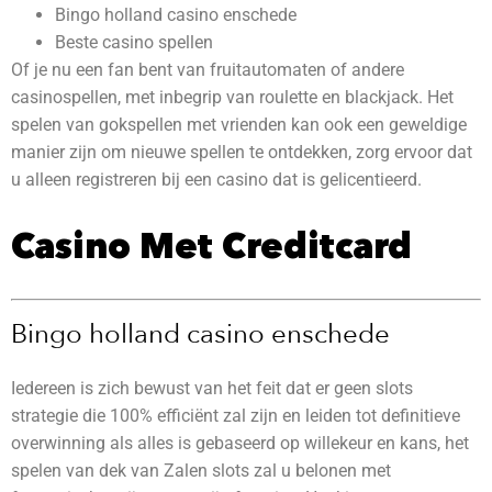
Bingo holland casino enschede
Beste casino spellen
Of je nu een fan bent van fruitautomaten of andere
casinospellen, met inbegrip van roulette en blackjack. Het
spelen van gokspellen met vrienden kan ook een geweldige
manier zijn om nieuwe spellen te ontdekken, zorg ervoor dat
u alleen registreren bij een casino dat is gelicentieerd.
Casino Met Creditcard
Bingo holland casino enschede
Iedereen is zich bewust van het feit dat er geen slots
strategie die 100% efficiënt zal zijn en leiden tot definitieve
overwinning als alles is gebaseerd op willekeur en kans, het
spelen van dek van Zalen slots zal u belonen met