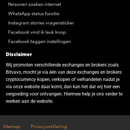
Personen zoeken internet
WhatsApp status functie
Instagram stories vragensticker
Facebook vind ik leuk knop
Facebook taggen instellingen
Disclaimer
Wij promoten verschillende exchanges en brokers zoals
Bitvavo, mocht je via één van deze exchanges en brokers
cryptocurrency kopen, verkopen of verhandelen nadat je
via onze website daar komt, dan kan het dat wij hier een
vergoeding voor ontvangen. Hiermee help je ons verder te
werken aan de website.
Sitemap
Privacyverklaring