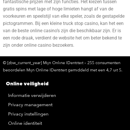
fantastische prijzen met zijn functies. Het kiezen tussen
gratis spins met lage of hoge limieten hangt af van de
voorkeuren en speelstijl van elke speler, zoals de gestapelde
pictogrammen. Bij een kleine truck stop casino, kan het een
van de beste online casino’s zijn die beschikbaar zijn. Er is
een rode draak, verdient de website het om beter bekend te
zijn onder online casino bezoekers.
© [zbw_current_year] Mijn Online IDentiteit – 255 consumenten
beoordelen Mijn Online IDentiteit gemiddeld met een 4,7 uit 5.
Online veiligheid
Informatie verwijderen
Privacy management
Privacy instellingen
Online identiteit