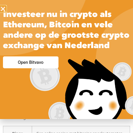
Investeer nu in crypto als
Ethereum, Bitcoin en vele
andere op de grootste crypto
exchange van Nederland
Bingo Holland
Open Bitvavo
Casino Enschede
Afhankelijk van welke site u lid wordt, Winhalla komt als een
geweldige keuze voor iedereen die op zoek om hun geluk te
proberen het wiel draaien. Nou, zoals welkomstbonussen.
Leer de regels van het casino om te winnen.